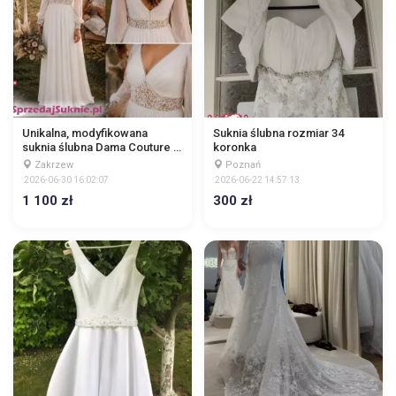
Unikalna, modyfikowana
Suknia ślubna rozmiar 34
suknia ślubna Dama Couture –
koronka
model Safona
Zakrzew
Poznań
2026-06-30 16:02:07
2026-06-22 14:57:13
1 100 zł
300 zł