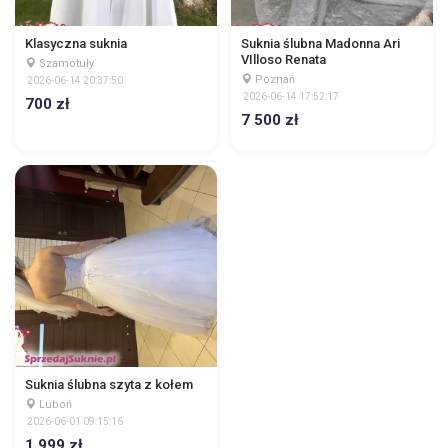
Klasyczna suknia
Suknia ślubna Madonna Ari
VIlloso Renata
Szamotuły
Poznań
2026-06-14 20:37:50
2026-06-14 17:52:17
700 zł
7 500 zł
Suknia ślubna szyta z kołem
Luboń
2026-06-01 09:15:16
1 999 zł