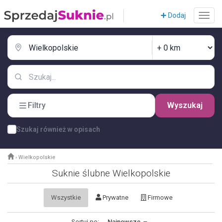
Dodaj
Filtry
Wyszukaj
Szukaj również w opisach
›
Wielkopolskie
Suknie ślubne Wielkopolskie
Wszystkie
Prywatne
Firmowe
Sortuj po:
Najnowsze