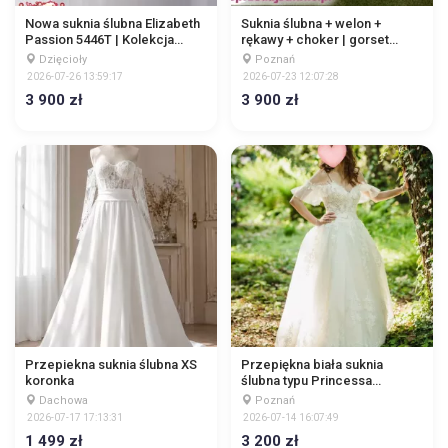
Nowa suknia ślubna Elizabeth
Suknia ślubna + welon +
Passion 5446T | Kolekcja
rękawy + choker | gorset
Barcelona
wiązany | tren podpinany
Dzięcioły
Poznań
2026-07-26 13:59:17
2026-07-23 12:07:28
3 900 zł
3 900 zł
Przepiekna suknia ślubna XS
Przepiękna biała suknia
koronka
ślubna typu Princessa
(Księżniczka)
Dachowa
Poznań
2026-07-17 17:13:31
2026-07-14 16:07:49
1 499 zł
3 200 zł