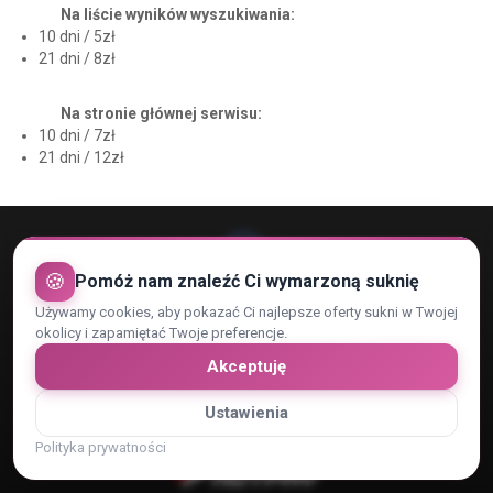
Na liście wyników wyszukiwania:
10 dni / 5zł
21 dni / 8zł
Na stronie głównej serwisu:
10 dni / 7zł
21 dni / 12zł
🍪
Pomóż nam znaleźć Ci wymarzoną suknię
Używamy cookies, aby pokazać Ci najlepsze oferty sukni w Twojej
Rejestracja konta
Regulamin
Kontakt
okolicy i zapamiętać Twoje preferencje.
Polityka Prywatności i RODO
Zaufani Partnerzy
Cennik
Akceptuję
Reklama
Dopasowanie reklam
Ustawienia
Płatności obsługiwane przez:
Polityka prywatności