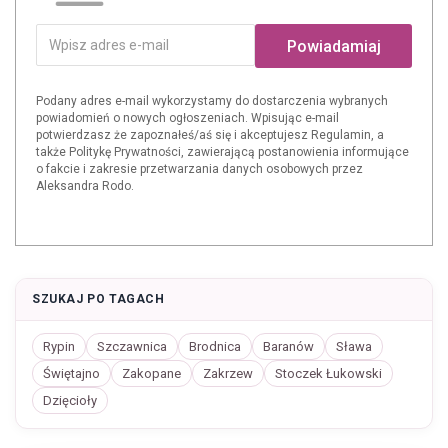
Powiadamiaj
Podany adres e-mail wykorzystamy do dostarczenia wybranych
powiadomień o nowych ogłoszeniach. Wpisując e-mail
potwierdzasz że zapoznałeś/aś się i akceptujesz Regulamin, a
także Politykę Prywatności, zawierającą postanowienia informujące
o fakcie i zakresie przetwarzania danych osobowych przez
Aleksandra Rodo.
SZUKAJ PO TAGACH
Rypin
Szczawnica
Brodnica
Baranów
Sława
Świętajno
Zakopane
Zakrzew
Stoczek Łukowski
Dzięcioły