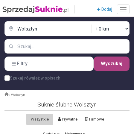
Dodaj
Filtry
Wyszukaj
Szukaj również w opisach
›
Wolsztyn
Suknie ślubne Wolsztyn
Wszystkie
Prywatne
Firmowe
Sortuj po:
Najnowsze