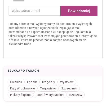
Powiadamiaj
Podany adres e-mail wykorzystamy do dostarczenia wybranych
powiadomień o nowych ogłoszeniach. Wpisując e-mail
potwierdzasz że zapoznałeś/aś się i akceptujesz Regulamin, a
także Politykę Prywatności, zawierającą postanowienia informujące
o fakcie i zakresie przetwarzania danych osobowych przez
Aleksandra Rodo.
SZUKAJ PO TAGACH
Oleśnica
Lębork
Dzięcioły
Wyszków
Kąty Wrocławskie
Targowisko
Szczecinek
Piekary Śląskie
Piotrków Trybunalski
Rzeszów