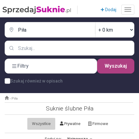
Dodaj
Filtry
Wyszukaj
Szukaj również w opisach
›
Piła
Suknie ślubne Piła
Wszystkie
Prywatne
Firmowe
Sortuj po:
Najnowsze