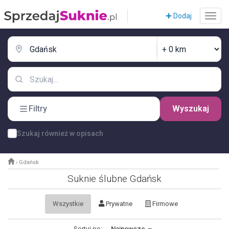
Dodaj
Filtry
Wyszukaj
Szukaj również w opisach
›
Gdańsk
Suknie ślubne Gdańsk
Wszystkie
Prywatne
Firmowe
Sortuj po:
Najnowsze