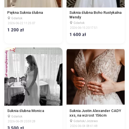
Piękna Suknia ślubna
Suknia ślubna Boho Rustykalna
Wendy
Gdańsk
Gdańsk
2026-06-22 11:25:07
2026-06-15 20:17:51
1 200 zł
1 600 zł
Suknia ślubna Monica
Suknia Justin Alexander CADY
xxs, na wzrost 156cm
Gdańsk
Gdańsk/Jeżewo
2026-06-09 20:59:28
2026-06-04 08:41:48
3 500 zł