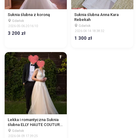
Suknia ślubna z koroną
Suknia ślubna Anna Kara
Rebekah
Gdańsk
Gdańsk
2026-05-06 20:16:10
2026-04-14 18:38:32
3 200 zł
1 300 zł
Lekka i romantyczna Suknia
ślubna ELLY HAUTE COUTURE
– koronka, tiul, dekolt V
Gdańsk
2026-04-09 17:39:25