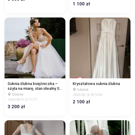
1 100 zł
Suknia ślubna księżniczka –
Kryształowa suknia ślubna
szyta na miarę, stan idealny S
Gdańsk
(160cm)
Gdańsk
2026-05-16 18:15:36
2026-05-31 21:11:17
2 100 zł
3 200 zł