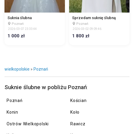
Suknia ślubna
Sprzedam suknię ślubną
Poznań
Poznań
2026-03-07 23:33:44
2026-03-02 09:09:46
1 000 zł
1 800 zł
wielkopolskie
»
Poznań
Suknie ślubne w pobliżu Poznań
:
Poznań
Kościan
Konin
Koło
Ostrów Wielkopolski
Rawicz