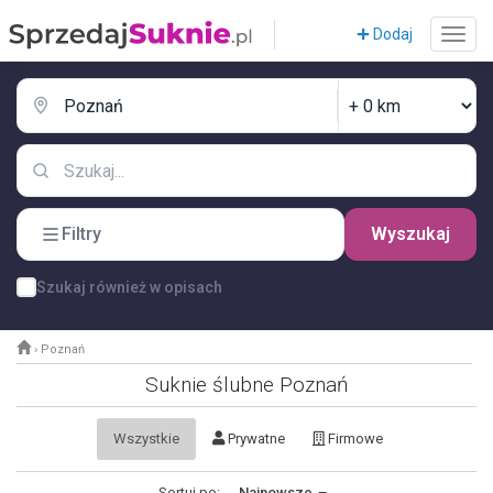
Dodaj
Filtry
Wyszukaj
Szukaj również w opisach
›
Poznań
Suknie ślubne Poznań
Wszystkie
Prywatne
Firmowe
Sortuj po:
Najnowsze