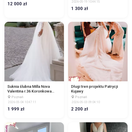
2026-05-19 10:44:15
12 000 zł
1 300 zł
Suknia ślubna Milla Nova
Długi tren projektu Patrycji
Valentina r.36 Koronkowa
Kujawy
haftowana 3D księżniczka
Poznań
Poznań
2026-05-04 10:47:11
2026-05-03 09:04:10
1 999 zł
2 200 zł