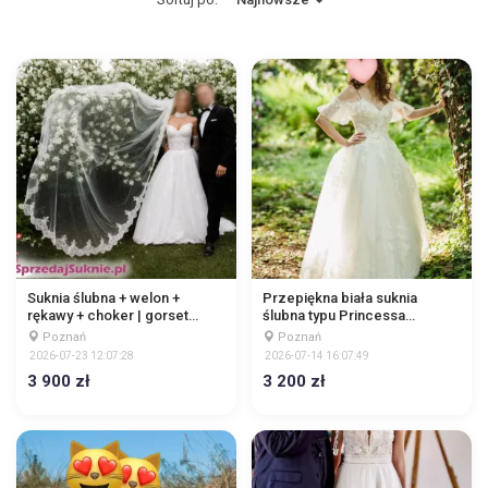
Suknia ślubna + welon +
Przepiękna biała suknia
rękawy + choker | gorset
ślubna typu Princessa
wiązany | tren podpinany
(Księżniczka)
Poznań
Poznań
2026-07-23 12:07:28
2026-07-14 16:07:49
3 900 zł
3 200 zł