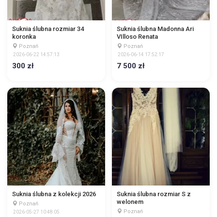
Suknia ślubna rozmiar 34
Suknia ślubna Madonna Ari
koronka
VIlloso Renata
Poznań
Poznań
2026-06-22 14:57:13
2026-06-14 17:52:17
300 zł
7 500 zł
Suknia ślubna z kolekcji 2026
Suknia ślubna rozmiar S z
welonem
Poznań
Poznań
2026-05-27 10:48:05