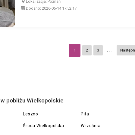
Lokalizacja:
Poznań
Dodano:
2026-06-14 17:52:17
1
2
3
...
Następ
 w pobliżu Wielkopolskie
:
Leszno
Piła
Środa Wielkopolska
Września