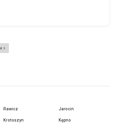
na
Rawicz
Jarocin
Krotoszyn
Kępno