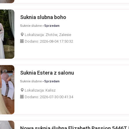
Suknia slubna boho
Suknie ślubne
› Sprzedam
Lokalizacja:
Złotów, Zalesie
Dodano:
2026-08-04 17:50:32
Suknia Estera z salonu
Suknie ślubne
› Sprzedam
Lokalizacja:
Kalisz
Dodano:
2026-07-30 00:41:34
Nowa suknia ślubna Elizabeth Passion 5446T |