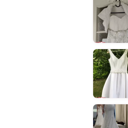
Estera
evfashion
Fanfaronada
Fasson - Dorota Wróbel
Fulara & Żywczyk
Gabbiano
Gala
Galia Lahav
Gellena
Giovanna Sposa
GOLANT
Grażyna
Hadassa
Herm's Bridal
Herve Paris