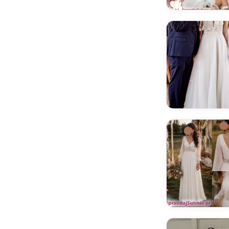
Di Diantamo
Di Light
Domenico Rossi
Dominiss
DONIA CASAR
Dressforu
Duber
Eliana Kresa
Elizabeth Grace
Elizabeth Passion
Elly Bride
Emmi Mariage
Enzoani
Essense of Australia