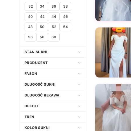
32
34
36
38
40
42
44
46
48
50
52
54
56
58
60
STAN SUKNI
Nowa
PRODUCENT
Używana
FASON
Empire
Adria
DŁUGOŚĆ SUKNI
Klasyczny
Afrodyta
Asymetryczna
DŁUGOŚĆ RĘKAWA
Litera A
Agata Wojtkiewicz
Długa
3/4
DEKOLT
Princessa
Agnes Fashion Group
Do kolana
Bez ramiączek
Dekolt amerykański
TREN
Prosta
Agnieszka Światły Atelier
Do kostek
Bez rękawów
Dekolt asymetryczny
Bez trenu
KOLOR SUKNI
Syrena
Agora
Do ziemi