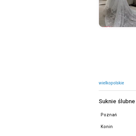
HS-Dress
Ida Torez
Igar
Impressja
INLOVE
Ira Koval
Iryna Kotapska
Jarice
Jasmine Empire
wielkopolskie
Jessie K.
JK Design
Suknie ślubne
Joanna Niemiec Atelier
Poznań
Jola Moda
Konin
Jolies