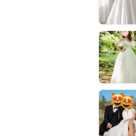
Brilanta
Brinkman
Calla Blanche
Catarina Kordas
Cathy Telle
Classa
Colet
Cortana
Cosmobella
Crystal Design
Czar bieli
Demetrios
Desirer
Destination Romance