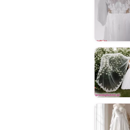
Antra
Aria Bride
ARIAMO Collection
Armonia
Atelier JOSH
Atelier Pronovias
Atelier Tesoro
Aurora
Badgley Mischka Bride
Beautiful by Enzoani
Berta Bridal
Betta La Betta
Bianco Evento
Blammo Biamo
Blue by Enzoani