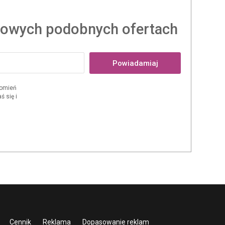
owych podobnych ofertach
Powiadamiaj
domień
 się i
Cennik
Reklama
Dopasowanie reklam