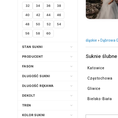
32
34
36
38
40
42
44
46
48
50
52
54
56
58
60
śląskie
»
Dąbrowa G
STAN SUKNI
Suknie ślubne
Nowa
PRODUCENT
Używana
FASON
Katowice
Empire
Adria
DŁUGOŚĆ SUKNI
Częstochowa
Klasyczny
Afrodyta
Asymetryczna
DŁUGOŚĆ RĘKAWA
Gliwice
Litera A
Agata Wojtkiewicz
Długa
3/4
DEKOLT
Bielsko-Biała
Princessa
Agnes Fashion Group
Do kolana
Bez ramiączek
Dekolt amerykański
TREN
Prosta
Agnieszka Światły Atelier
Do kostek
Bez rękawów
Dekolt asymetryczny
Bez trenu
KOLOR SUKNI
Syrena
Agora
Do ziemi