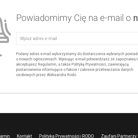
Powiadomimy Cię na e-mail o
n
Podany adres e-mail wykorzystamy do dostarczenia wybranych powia
o nowych ogłoszeniach. Wpisując e-mail potwierdzasz że zapoznałeś/aś
akceptujesz Regulamin, a także Politykę Prywatności, zawierającą
postanowienia informujące o fakcie i zakresie przetwarzania danych
osobowych przez Aleksandra Rodo.
lamin
Kontakt
Polityka Prywatności i RODO
Zaufani Partnerzy