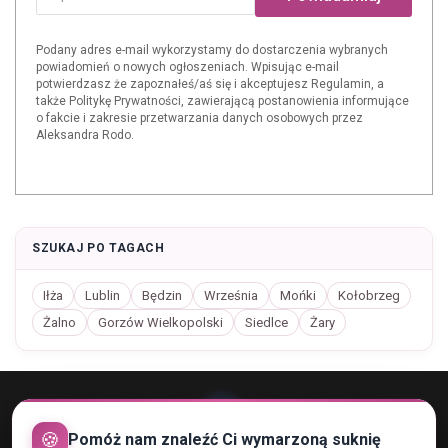
Podany adres e-mail wykorzystamy do dostarczenia wybranych
powiadomień o nowych ogłoszeniach. Wpisując e-mail
potwierdzasz że zapoznałeś/aś się i akceptujesz Regulamin, a
także Politykę Prywatności, zawierającą postanowienia informujące
o fakcie i zakresie przetwarzania danych osobowych przez
Aleksandra Rodo.
SZUKAJ PO TAGACH
Iłża
Lublin
Będzin
Września
Mońki
Kołobrzeg
Żalno
Gorzów Wielkopolski
Siedlce
Żary
🍪
Pomóż nam znaleźć Ci wymarzoną suknię