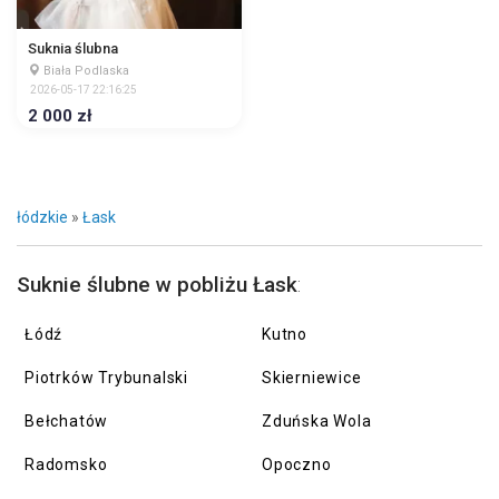
Suknia ślubna
Biała Podlaska
2026-05-17 22:16:25
2 000 zł
łódzkie
»
Łask
Suknie ślubne w pobliżu Łask
:
Łódź
Kutno
Piotrków Trybunalski
Skierniewice
Bełchatów
Zduńska Wola
Radomsko
Opoczno