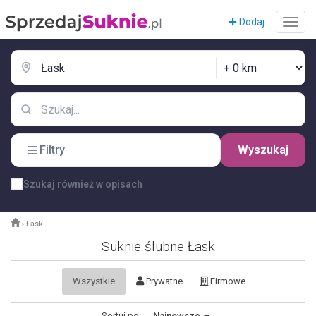
Dodaj
Filtry
Wyszukaj
Szukaj również w opisach
›
Łask
Suknie ślubne Łask
Wszystkie
Prywatne
Firmowe
Sortuj po:
Najnowsze