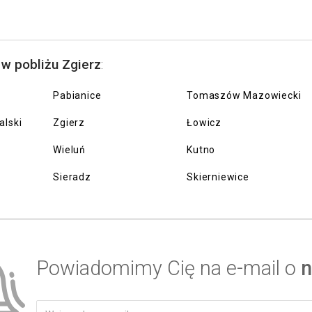
 w pobliżu Zgierz
:
Pabianice
Tomaszów Mazowiecki
alski
Zgierz
Łowicz
Wieluń
Kutno
Sieradz
Skierniewice
Powiadomimy Cię na e-mail o
n