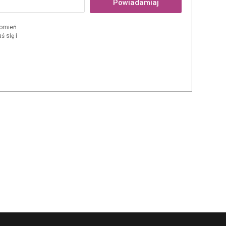
Powiadamiaj
domień
 się i