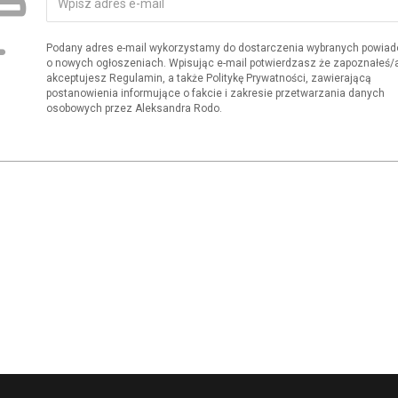
Podany adres e-mail wykorzystamy do dostarczenia wybranych powia
o nowych ogłoszeniach. Wpisując e-mail potwierdzasz że zapoznałeś/aś
akceptujesz Regulamin, a także Politykę Prywatności, zawierającą
postanowienia informujące o fakcie i zakresie przetwarzania danych
osobowych przez Aleksandra Rodo.