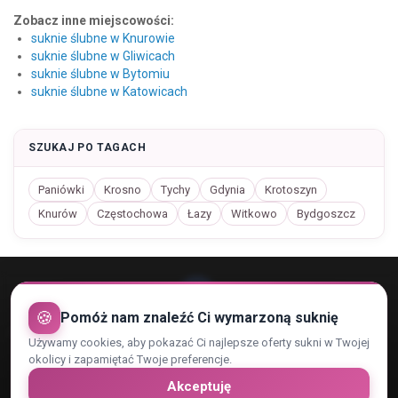
Zobacz inne miejscowości:
suknie ślubne w Knurowie
suknie ślubne w Gliwicach
suknie ślubne w Bytomiu
suknie ślubne w Katowicach
SZUKAJ PO TAGACH
Paniówki
Krosno
Tychy
Gdynia
Krotoszyn
Knurów
Częstochowa
Łazy
Witkowo
Bydgoszcz
🍪
Pomóż nam znaleźć Ci wymarzoną suknię
Używamy cookies, aby pokazać Ci najlepsze oferty sukni w Twojej
Rejestracja konta
Regulamin
Kontakt
okolicy i zapamiętać Twoje preferencje.
Polityka Prywatności i RODO
Zaufani Partnerzy
Cennik
Akceptuję