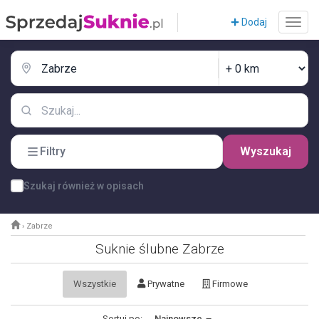
Dodaj
Filtry
Wyszukaj
Szukaj również w opisach
›
Zabrze
Suknie ślubne Zabrze
Wszystkie
Prywatne
Firmowe
Sortuj po:
Najnowsze