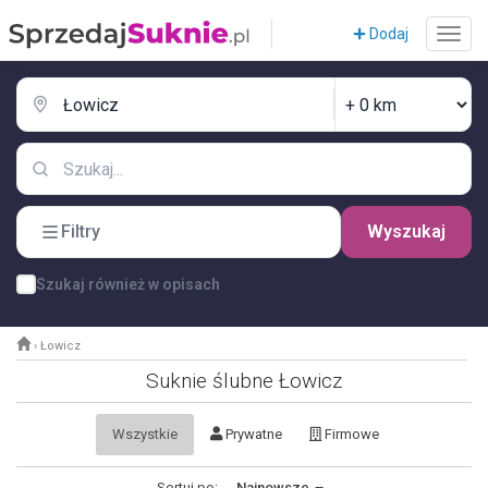
Dodaj
Filtry
Wyszukaj
Szukaj również w opisach
›
Łowicz
Suknie ślubne Łowicz
Wszystkie
Prywatne
Firmowe
Sortuj po:
Najnowsze