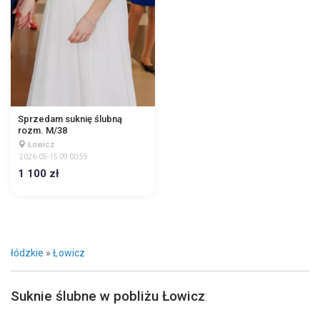
Sprzedam suknię ślubną
rozm. M/38
Łowicz
2026-05-15 09:00:59
1 100 zł
łódzkie
»
Łowicz
Suknie ślubne w pobliżu Łowicz
: