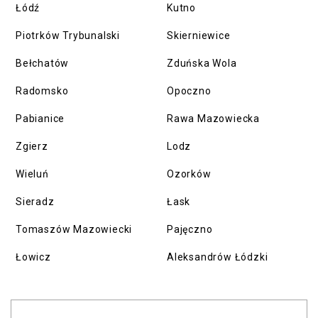
Łódź
Kutno
Piotrków Trybunalski
Skierniewice
Bełchatów
Zduńska Wola
Radomsko
Opoczno
Pabianice
Rawa Mazowiecka
Zgierz
Lodz
Wieluń
Ozorków
Sieradz
Łask
Tomaszów Mazowiecki
Pajęczno
Łowicz
Aleksandrów Łódzki