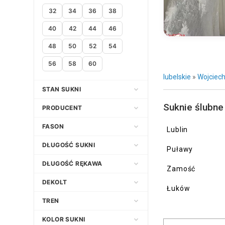
32
34
36
38
40
42
44
46
48
50
52
54
56
58
60
lubelskie
»
Wojciec
STAN SUKNI
Suknie ślubne
Nowa
PRODUCENT
Używana
FASON
Lublin
Empire
Adria
DŁUGOŚĆ SUKNI
Puławy
Klasyczny
Afrodyta
Asymetryczna
DŁUGOŚĆ RĘKAWA
Zamość
Litera A
Agata Wojtkiewicz
Długa
3/4
DEKOLT
Łuków
Princessa
Agnes Fashion Group
Do kolana
Bez ramiączek
Dekolt amerykański
TREN
Prosta
Agnieszka Światły Atelier
Do kostek
Bez rękawów
Dekolt asymetryczny
Bez trenu
KOLOR SUKNI
Syrena
Agora
Do ziemi