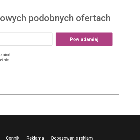
owych podobnych ofertach
Powiadamiaj
domień
 się i
Cennik
Reklama
Dopasowanie reklam