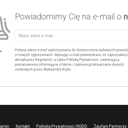
Powiadomimy Cię na e-mail o
n
Podany adres e-mail wykorzystamy do dostarczenia wybranych powia
o nowych ogłoszeniach. Wpisując e-mail potwierdzasz że zapoznałeś/aś
akceptujesz Regulamin, a także Politykę Prywatności, zawierającą
postanowienia informujące o fakcie i zakresie przetwarzania danych
osobowych przez Aleksandra Rodo.
lamin
Kontakt
Polityka Prywatności i RODO
Zaufani Partnerzy