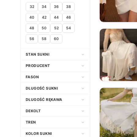
32
34
36
38
40
42
44
46
48
50
52
54
56
58
60
STAN SUKNI
Nowa
PRODUCENT
Używana
FASON
Empire
Adria
DŁUGOŚĆ SUKNI
Klasyczny
Afrodyta
Asymetryczna
DŁUGOŚĆ RĘKAWA
Litera A
Agata Wojtkiewicz
Długa
3/4
DEKOLT
Princessa
Agnes Fashion Group
Do kolana
Bez ramiączek
Dekolt amerykański
TREN
Prosta
Agnieszka Światły Atelier
Do kostek
Bez rękawów
Dekolt asymetryczny
Bez trenu
KOLOR SUKNI
Syrena
Agora
Do ziemi