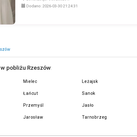
Dodano:
2026-03-30 21:24:31
eszów
 w pobliżu Rzeszów
:
Mielec
Leżajsk
Łańcut
Sanok
Przemyśl
Jasło
Jarosław
Tarnobrzeg