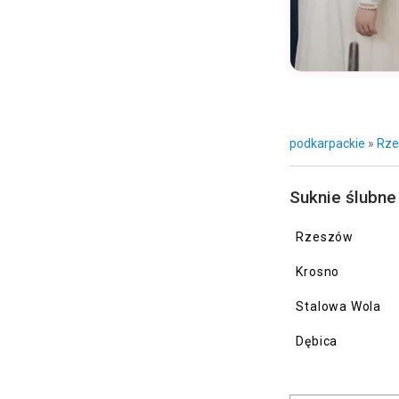
Brilanta
Brinkman
Calla Blanche
Catarina Kordas
Cathy Telle
podkarpackie
»
Rz
Classa
Colet
Suknie ślubne
Cortana
Rzeszów
Cosmobella
Krosno
Crystal Design
Czar bieli
Stalowa Wola
Demetrios
Dębica
Desirer
Destination Romance