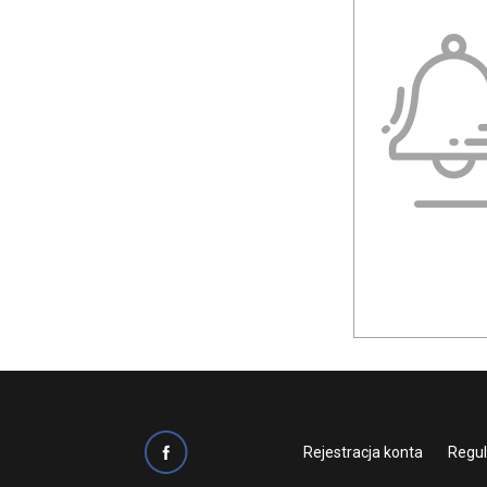
Di Diantamo
Di Light
Domenico Rossi
Dominiss
DONIA CASAR
Dressforu
Duber
Eliana Kresa
Elizabeth Grace
Elizabeth Passion
Elly Bride
Emmi Mariage
Enzoani
Rejestracja konta
Regu
Essense of Australia