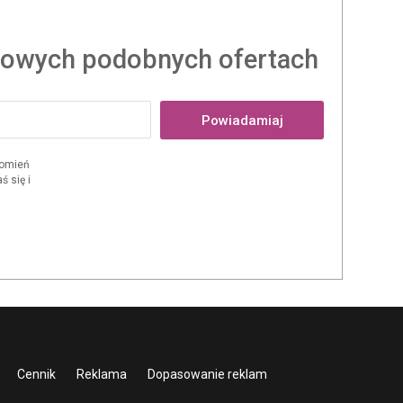
owych podobnych ofertach
Powiadamiaj
domień
 się i
Cennik
Reklama
Dopasowanie reklam