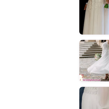
Antra
Aria Bride
ARIAMO Collection
Armonia
Atelier JOSH
Atelier Pronovias
Atelier Tesoro
Aurora
Badgley Mischka Bride
Beautiful by Enzoani
Berta Bridal
Betta La Betta
Bianco Evento
Blammo Biamo
Blue by Enzoani