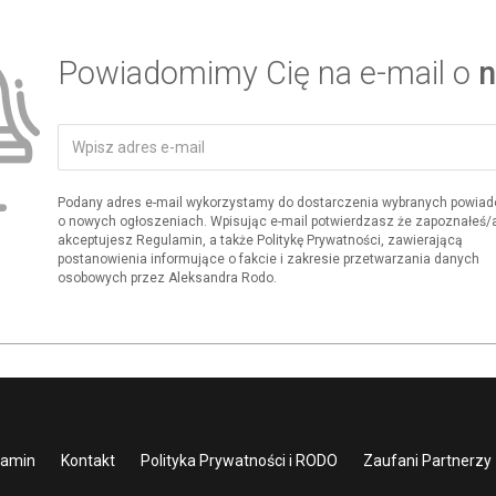
Powiadomimy Cię na e-mail o
n
Podany adres e-mail wykorzystamy do dostarczenia wybranych powia
o nowych ogłoszeniach. Wpisując e-mail potwierdzasz że zapoznałeś/aś
akceptujesz Regulamin, a także Politykę Prywatności, zawierającą
postanowienia informujące o fakcie i zakresie przetwarzania danych
osobowych przez Aleksandra Rodo.
lamin
Kontakt
Polityka Prywatności i RODO
Zaufani Partnerzy