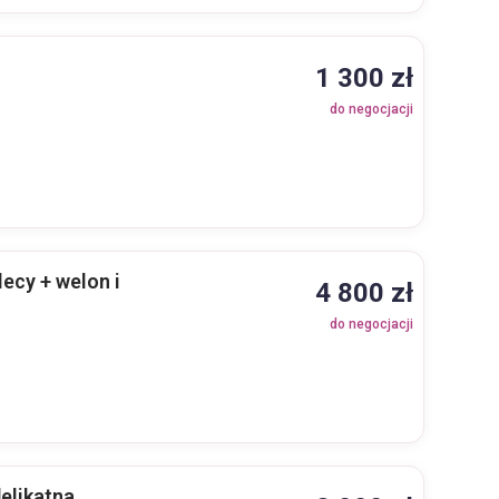
1 300 zł
do negocjacji
lecy + welon i
4 800 zł
do negocjacji
elikatna