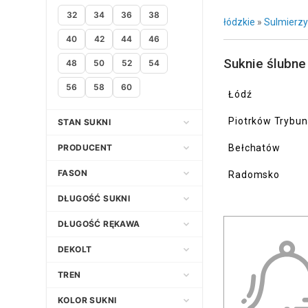
32
34
36
38
łódzkie
»
Sulmierz
40
42
44
46
Suknie ślubne
48
50
52
54
56
58
60
Łódź
Piotrków Trybun
STAN SUKNI
Nowa
PRODUCENT
Bełchatów
Używana
FASON
Radomsko
Empire
Adria
DŁUGOŚĆ SUKNI
Klasyczny
Afrodyta
Asymetryczna
DŁUGOŚĆ RĘKAWA
Litera A
Agata Wojtkiewicz
Długa
3/4
DEKOLT
Princessa
Agnes Fashion Group
Do kolana
Bez ramiączek
Dekolt amerykański
TREN
Prosta
Agnieszka Światły Atelier
Do kostek
Bez rękawów
Dekolt asymetryczny
Bez trenu
KOLOR SUKNI
Syrena
Agora
Do ziemi