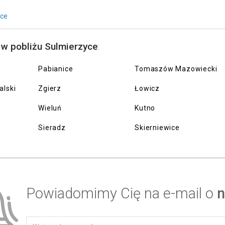
yce
 w pobliżu Sulmierzyce
:
Pabianice
Tomaszów Mazowiecki
alski
Zgierz
Łowicz
Wieluń
Kutno
Sieradz
Skierniewice
Powiadomimy Cię na e-mail o
n