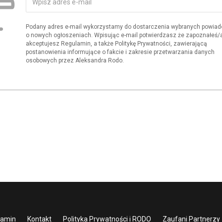
Podany adres e-mail wykorzystamy do dostarczenia wybranych powia
o nowych ogłoszeniach. Wpisując e-mail potwierdzasz że zapoznałeś/aś
akceptujesz Regulamin, a także Politykę Prywatności, zawierającą
postanowienia informujące o fakcie i zakresie przetwarzania danych
osobowych przez Aleksandra Rodo.
lamin
Kontakt
Polityka Prywatności i RODO
Zaufani Partnerzy