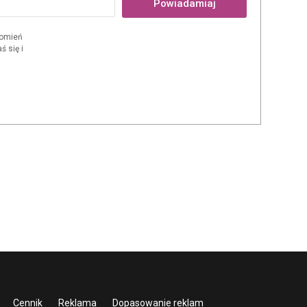
Powiadamiaj
domień
 się i
Cennik
Reklama
Dopasowanie reklam