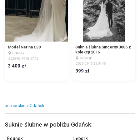
Model Nerina r.38
Suknia ślubna Sincerity 3886 z
kolekcji 2016
Gdańsk
Gdańsk
2026-03-19 08:57:18
2026-03-15 23:07:45
3 400 zł
399 zł
pomorskie
»
Gdańsk
Suknie ślubne w pobliżu Gdańsk
:
Gdańsk
Lębork