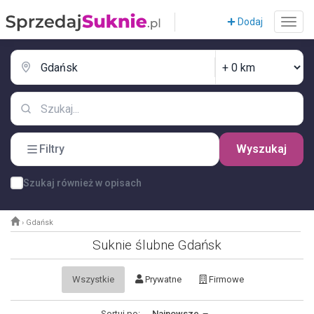
Dodaj
Filtry
Wyszukaj
Szukaj również w opisach
›
Gdańsk
Suknie ślubne Gdańsk
Wszystkie
Prywatne
Firmowe
Sortuj po:
Najnowsze