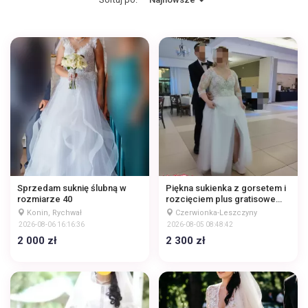
Sprzedam suknię ślubną w
Piękna sukienka z gorsetem i
rozmiarze 40
rozcięciem plus gratisowe
buty
Konin, Rychwał
Czerwionka-Leszczyny
2026-08-06 16:16:36
2026-08-05 08:48:42
2 000 zł
2 300 zł