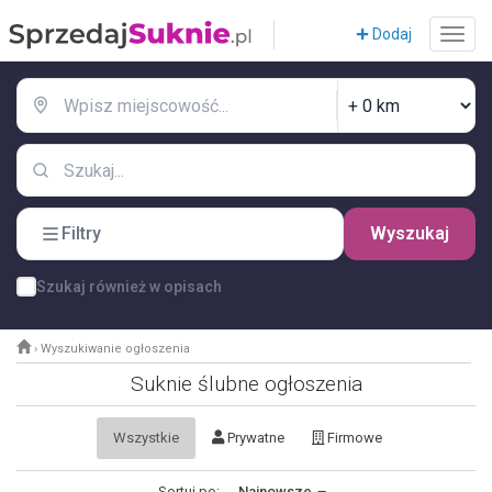
Dodaj
Filtry
Wyszukaj
Szukaj również w opisach
›
Wyszukiwanie ogłoszenia
Suknie ślubne ogłoszenia
Wszystkie
Prywatne
Firmowe
Sortuj po:
Najnowsze