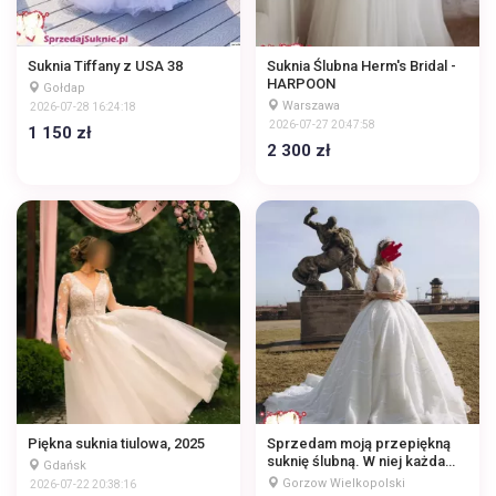
Suknia Tiffany z USA 38
Suknia Ślubna Herm's Bridal -
HARPOON
Gołdap
Warszawa
2026-07-28 16:24:18
2026-07-27 20:47:58
1 150 zł
2 300 zł
Piękna suknia tiulowa, 2025
Sprzedam moją przepiękną
suknię ślubną. W niej każda
Gdańsk
panna młoda poczuje się jak
Gorzow Wielkopolski
2026-07-22 20:38:16