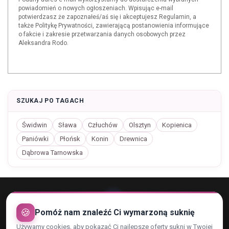
powiadomień o nowych ogłoszeniach. Wpisując e-mail
potwierdzasz że zapoznałeś/aś się i akceptujesz Regulamin, a
także Politykę Prywatności, zawierającą postanowienia informujące
o fakcie i zakresie przetwarzania danych osobowych przez
Aleksandra Rodo.
SZUKAJ PO TAGACH
Świdwin
Sława
Człuchów
Olsztyn
Kopienica
Paniówki
Płońsk
Konin
Drewnica
Dąbrowa Tarnowska
🍪
Pomóż nam znaleźć Ci wymarzoną suknię
Używamy cookies, aby pokazać Ci najlepsze oferty sukni w Twojej