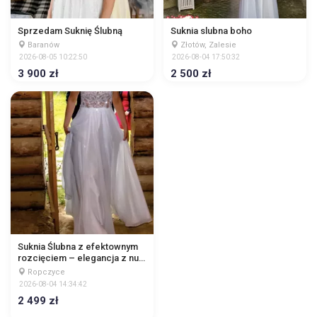
Sprzedam Suknię Ślubną
Suknia slubna boho
Baranów
Złotów, Zalesie
2026-08-05 10:22:50
2026-08-04 17:50:32
3 900 zł
2 500 zł
Suknia Ślubna z efektownym
rozcięciem – elegancja z nutą
nowoczesności
Ropczyce
2026-08-04 14:34:42
2 499 zł