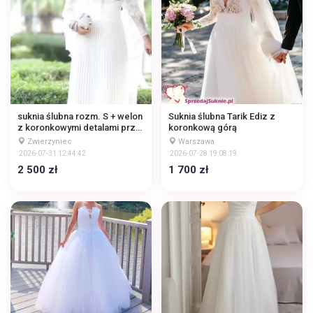
suknia ślubna rozm. S + welon
Suknia ślubna Tarik Ediz z
z koronkowymi detalami przy
koronkową górą
dekolcie oraz plisowanym
Zwierzyniec
Warszawa
dołem
2026-07-31 12:44:42
2026-07-28 19:08:19
2 500 zł
1 700 zł