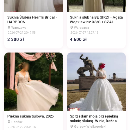
Suknia Ślubna Herm's Bridal -
Suknia ślubna BE GIRLY - Agata
HARPOON
Wojtkiewicz XS/S + SZAL
JEDWABNY
Warszawa
Warszawa
2026-07-27 20:47:58
2026-07-27 12:27:13
2 300 zł
4 600 zł
Piękna suknia tiulowa, 2025
Sprzedam moją przepiękną
suknię ślubną. W niej każda
Gdańsk
panna młoda poczuje się jak
Gorzow Wielkopolski
2026-07-22 20:38:16