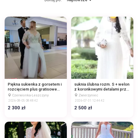
Piękna sukienka z gorsetem i
suknia ślubna rozm. S + welon
rozcięciem plus gratisowe
z koronkowymi detalami przy
buty
dekolcie oraz plisowanym
Czerwionka-Leszczyny
Zwierzyniec
dołem
2026-08-05 08:48:42
2026-07-31 12:44:42
2 300 zł
2 500 zł