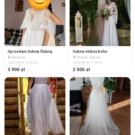
Sprzedam Suknię Ślubną
Suknia slubna boho
Baranów
Złotów, Zalesie
2026-08-05 10:22:50
2026-08-04 17:50:32
3 900 zł
2 500 zł