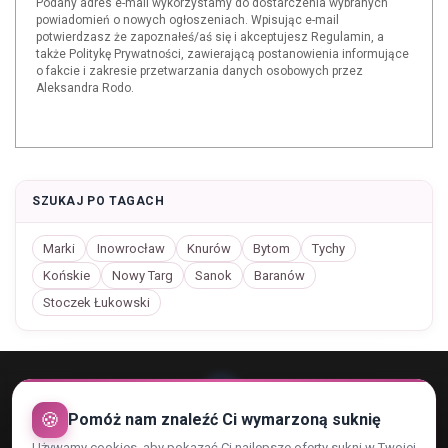
Podany adres e-mail wykorzystamy do dostarczenia wybranych
powiadomień o nowych ogłoszeniach. Wpisując e-mail
potwierdzasz że zapoznałeś/aś się i akceptujesz Regulamin, a
także Politykę Prywatności, zawierającą postanowienia informujące
o fakcie i zakresie przetwarzania danych osobowych przez
Aleksandra Rodo.
SZUKAJ PO TAGACH
Marki
Inowrocław
Knurów
Bytom
Tychy
Końskie
Nowy Targ
Sanok
Baranów
Stoczek Łukowski
🍪
Pomóż nam znaleźć Ci wymarzoną suknię
Używamy cookies, aby pokazać Ci najlepsze oferty sukni w Twojej