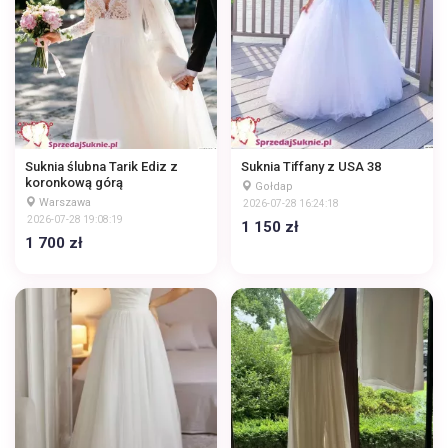
Suknia ślubna Tarik Ediz z
Suknia Tiffany z USA 38
koronkową górą
Gołdap
Warszawa
2026-07-28 16:24:18
2026-07-28 19:08:19
1 150 zł
1 700 zł