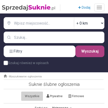
Dodaj
Filtry
Wyszukaj
Szukaj również w opisach
›
Wyszukiwanie ogłoszenia
Suknie ślubne ogłoszenia
Wszystkie
Prywatne
Firmowe
Sortuj po:
Najnowsze