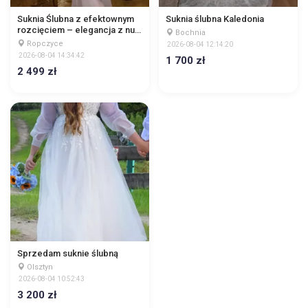
Suknia Ślubna z efektownym
Suknia ślubna Kaledonia
rozcięciem – elegancja z nutą
Bochnia
nowoczesności
Ropczyce
2026-08-04 12:14:20
2026-08-04 14:34:42
1 700 zł
2 499 zł
Sprzedam suknie ślubną
Olsztyn
2026-08-04 10:52:43
3 200 zł