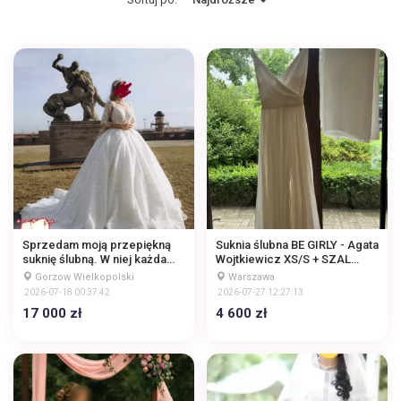
Sprzedam moją przepiękną
Suknia ślubna BE GIRLY - Agata
suknię ślubną. W niej każda
Wojtkiewicz XS/S + SZAL
panna młoda poczuje się jak
JEDWABNY
Gorzow Wielkopolski
Warszawa
prawdziwa księżniczka.
2026-07-18 00:37:42
2026-07-27 12:27:13
Suknia zachwyca zarówno na
17 000 zł
4 600 zł
żywo, jak i na zdję