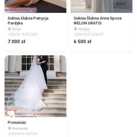
Suknia ślubna Patrycja
Suknia Ślubna Anna Sposa
Pardyka
WELON GRATIS
Toruń
Olsztyn
2026-07-15 09:20:44
2026-06-25 10:06:07
7 000 zł
6 500 zł
Pronovias
Warszawa
2026-05-01 18:51:24