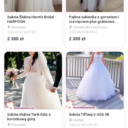
Suknia Ślubna Herm's Bridal -
Piękna sukienka z gorsetem i
HARPOON
rozcięciem plus gratisowe
buty
Warszawa
Czerwionka-Leszczyny
2026-07-27 20:47:58
2026-08-05 08:48:42
2 300 zł
2 300 zł
Suknia ślubna Tarik Ediz z
Suknia Tiffany z USA 38
koronkową górą
Gołdap
Warszawa
2026-07-28 16:24:18