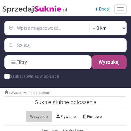
Dodaj
Filtry
Wyszukaj
Szukaj również w opisach
›
Wyszukiwanie ogłoszenia
Suknie ślubne ogłoszenia
Wszystkie
Prywatne
Firmowe
Sortuj po:
Najdroższe