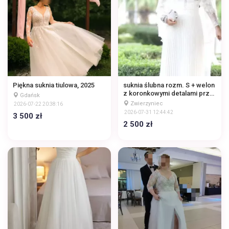
Piękna suknia tiulowa, 2025
suknia ślubna rozm. S + welon
z koronkowymi detalami przy
Gdańsk
dekolcie oraz plisowanym
Zwierzyniec
2026-07-22 20:38:16
dołem
2026-07-31 12:44:42
3 500 zł
2 500 zł