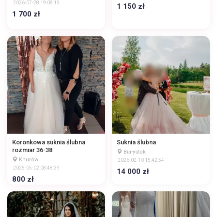
2026-07-28 19:08:19
1 150 zł
1 700 zł
Koronkowa suknia ślubna
Suknia ślubna
rozmiar 36-38
Białystok
Knurów
2026-02-10 15:42:54
2025-05-02 08:48:39
14 000 zł
800 zł