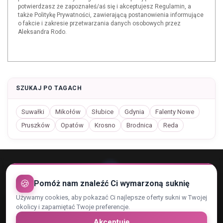
potwierdzasz że zapoznałeś/aś się i akceptujesz Regulamin, a
także Politykę Prywatności, zawierającą postanowienia informujące
o fakcie i zakresie przetwarzania danych osobowych przez
Aleksandra Rodo.
SZUKAJ PO TAGACH
Suwałki
Mikołów
Słubice
Gdynia
Falenty Nowe
Pruszków
Opatów
Krosno
Brodnica
Reda
🍪
Pomóż nam znaleźć Ci wymarzoną suknię
Używamy cookies, aby pokazać Ci najlepsze oferty sukni w Twojej
Rejestracja konta
Regulamin
Kontakt
okolicy i zapamiętać Twoje preferencje.
Polityka Prywatności i RODO
Zaufani Partnerzy
Cennik
Akceptuję