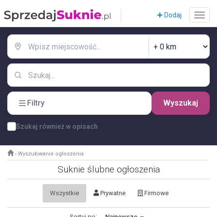
Dodaj
Filtry
Wyszukaj
Szukaj również w opisach
›
Wyszukiwanie ogłoszenia
Suknie ślubne ogłoszenia
Wszystkie
Prywatne
Firmowe
Sortuj po:
Najnowsze