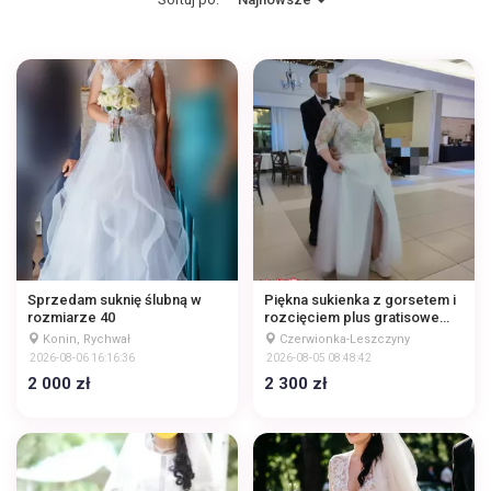
Sprzedam suknię ślubną w
Piękna sukienka z gorsetem i
rozmiarze 40
rozcięciem plus gratisowe
buty
Konin, Rychwał
Czerwionka-Leszczyny
2026-08-06 16:16:36
2026-08-05 08:48:42
2 000 zł
2 300 zł