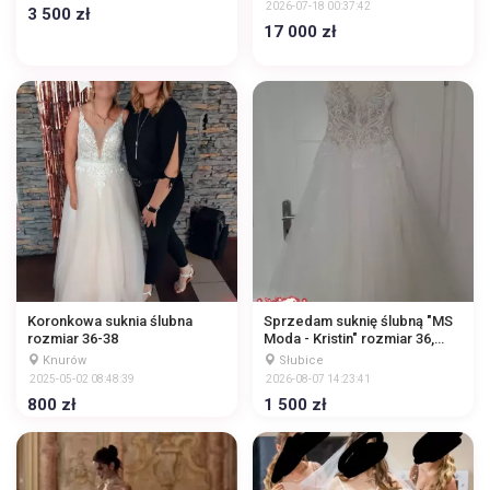
prawdziwa księżniczka.
2026-07-18 00:37:42
3 500 zł
Suknia zachwyca zarówno na
17 000 zł
żywo, jak i na zdję
Koronkowa suknia ślubna
Sprzedam suknię ślubną "MS
rozmiar 36-38
Moda - Kristin" rozmiar 36,
nieuszkodzona, była
Knurów
Słubice
czyszczona chemicznie
2025-05-02 08:48:39
2026-08-07 14:23:41
800 zł
1 500 zł