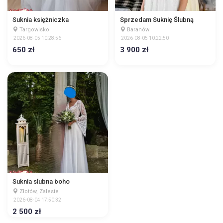
Suknia księżniczka
Sprzedam Suknię Ślubną
Targowisko
Baranów
2026-08-05 10:28:56
2026-08-05 10:22:50
650 zł
3 900 zł
Suknia slubna boho
Złotów, Zalesie
2026-08-04 17:50:32
2 500 zł