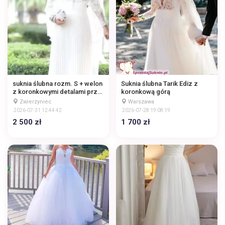
suknia ślubna rozm. S + welon
Suknia ślubna Tarik Ediz z
z koronkowymi detalami przy
koronkową górą
dekolcie oraz plisowanym
Zwierzyniec
Warszawa
dołem
2026-07-31 12:44:42
2026-07-28 19:08:19
2 500 zł
1 700 zł