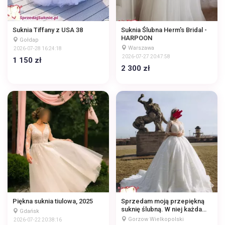
Suknia Tiffany z USA 38
Suknia Ślubna Herm's Bridal -
HARPOON
Gołdap
Warszawa
2026-07-28 16:24:18
2026-07-27 20:47:58
1 150 zł
2 300 zł
Piękna suknia tiulowa, 2025
Sprzedam moją przepiękną
suknię ślubną. W niej każda
Gdańsk
panna młoda poczuje się jak
Gorzow Wielkopolski
2026-07-22 20:38:16