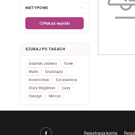
Inny
Głęboki dekolt
Inny
Biała
NIETYPOWE
Alan Hannah
Inne
Krótki
Inny dekolt
Krótki
Brązowa
Aleksandra Mirosław
Dla kobiet w ciąży
Kaskada
Na jedno ramię
Kwadratowy
Pokaż wyniki
Z długim trenem
Czarna
Aleksandra Zgubińska
Plus size
Krótkie
Opuszczony na ramiona
Litera V
Czerwona
Allegresse
Spodnie
Mini
Ramiączka
Pod szyję
Ecru
Allure Bridals
Przed kolano
Z długim rękawem
SZUKAJ PO TAGACH
Prosty
Fioletowa
Amy Love
Za kolano
Serce
Niebieska
Gdańsk/Jeżewo
Turek
Ange Etoiles
W łódkę
Marki
Grudziądz
Pomarańczowa
Anna Kara
Inowrocław
Szczawnica
Różowa
Anna Pietrzykowska
Stary Węgliniec
Łazy
Srebrna
Anna Sarnowska
Cieszyn
Mircze
Zielona
Anna Sposa
Złota
Annais Bridal
Żółty
Anne-Mariée
Anny Lin Bridal
Rejestracja konta
Regu