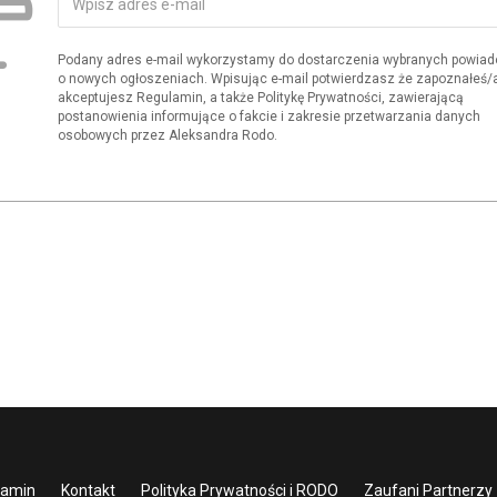
Podany adres e-mail wykorzystamy do dostarczenia wybranych powia
o nowych ogłoszeniach. Wpisując e-mail potwierdzasz że zapoznałeś/aś
akceptujesz Regulamin, a także Politykę Prywatności, zawierającą
postanowienia informujące o fakcie i zakresie przetwarzania danych
osobowych przez Aleksandra Rodo.
lamin
Kontakt
Polityka Prywatności i RODO
Zaufani Partnerzy