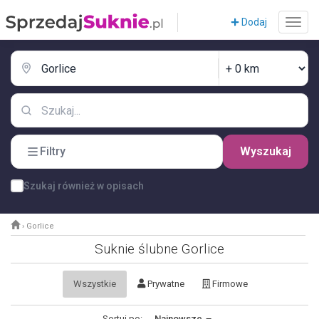
Dodaj
Filtry
Wyszukaj
Szukaj również w opisach
›
Gorlice
Suknie ślubne Gorlice
Wszystkie
Prywatne
Firmowe
Sortuj po:
Najnowsze