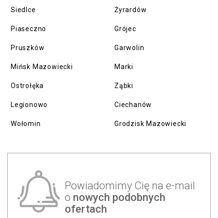
Siedlce
Żyrardów
Piaseczno
Grójec
Pruszków
Garwolin
Mińsk Mazowiecki
Marki
Ostrołęka
Ząbki
Legionowo
Ciechanów
Wołomin
Grodzisk Mazowiecki
Powiadomimy Cię na e-mail
o
nowych podobnych
ofertach