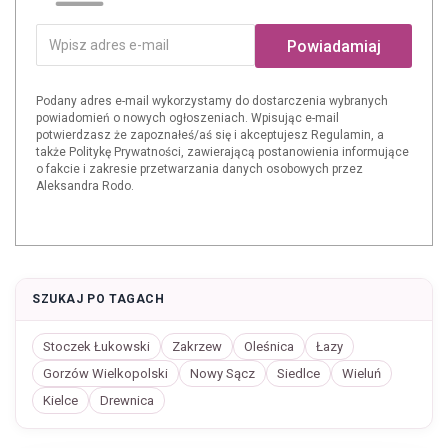
Powiadamiaj
Podany adres e-mail wykorzystamy do dostarczenia wybranych
powiadomień o nowych ogłoszeniach. Wpisując e-mail
potwierdzasz że zapoznałeś/aś się i akceptujesz Regulamin, a
także Politykę Prywatności, zawierającą postanowienia informujące
o fakcie i zakresie przetwarzania danych osobowych przez
Aleksandra Rodo.
SZUKAJ PO TAGACH
Stoczek Łukowski
Zakrzew
Oleśnica
Łazy
Gorzów Wielkopolski
Nowy Sącz
Siedlce
Wieluń
Kielce
Drewnica