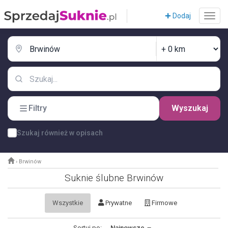
Dodaj
Filtry
Wyszukaj
Szukaj również w opisach
›
Brwinów
Suknie ślubne Brwinów
Wszystkie
Prywatne
Firmowe
Sortuj po:
Najnowsze