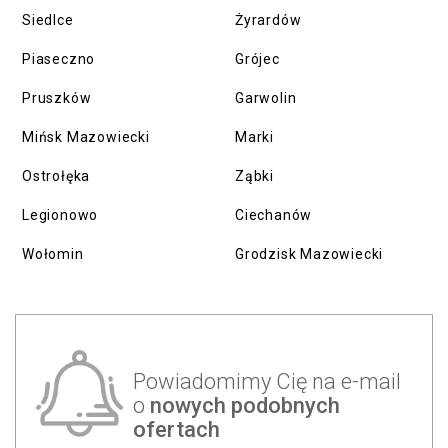
Siedlce
Żyrardów
Piaseczno
Grójec
Pruszków
Garwolin
Mińsk Mazowiecki
Marki
Ostrołęka
Ząbki
Legionowo
Ciechanów
Wołomin
Grodzisk Mazowiecki
Powiadomimy Cię na e-mail
o
nowych podobnych
ofertach