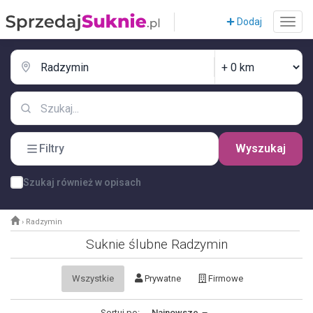
Dodaj
Filtry
Wyszukaj
Szukaj również w opisach
›
Radzymin
Suknie ślubne Radzymin
Wszystkie
Prywatne
Firmowe
Sortuj po:
Najnowsze