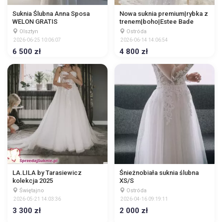
Suknia Ślubna Anna Sposa
Nowa suknia premium|rybka z
WELON GRATIS
trenem|boho|Estee Bade
Olsztyn
Ostróda
2026-06-25 10:06:07
2026-06-14 14:06:54
6 500 zł
4 800 zł
LA.LILA by Tarasiewicz
Śnieżnobiała suknia ślubna
kolekcja 2025
XS/S
Świętajno
Ostróda
2026-05-21 14:03:36
2026-04-16 09:19:11
3 300 zł
2 000 zł