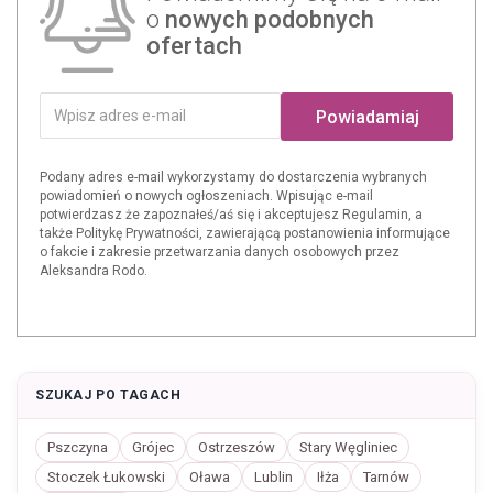
o
nowych podobnych
ofertach
Powiadamiaj
Podany adres e-mail wykorzystamy do dostarczenia wybranych
powiadomień o nowych ogłoszeniach. Wpisując e-mail
potwierdzasz że zapoznałeś/aś się i akceptujesz Regulamin, a
także Politykę Prywatności, zawierającą postanowienia informujące
o fakcie i zakresie przetwarzania danych osobowych przez
Aleksandra Rodo.
SZUKAJ PO TAGACH
Pszczyna
Grójec
Ostrzeszów
Stary Węgliniec
Stoczek Łukowski
Oława
Lublin
Iłża
Tarnów