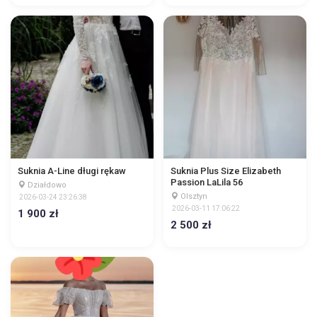
Suknia A-Line długi rękaw
Suknia Plus Size Elizabeth
Passion LaLila 56
Działdowo
Olsztyn
2026-03-24 23:26:38
2026-03-11 17:06:22
1 900 zł
2 500 zł