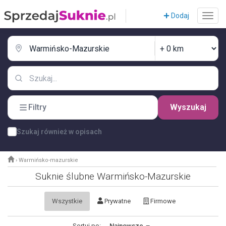
Dodaj
Filtry
Wyszukaj
Szukaj również w opisach
›
Warmińsko-mazurskie
Suknie ślubne Warmińsko-Mazurskie
Wszystkie
Prywatne
Firmowe
Sortuj po:
Najnowsze