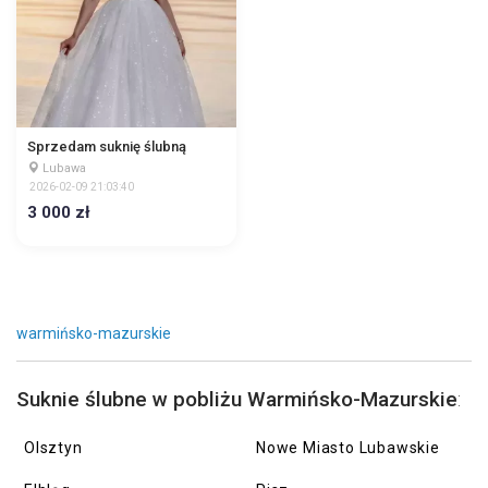
Sprzedam suknię ślubną
Lubawa
2026-02-09 21:03:40
3 000 zł
warmińsko-mazurskie
Suknie ślubne w pobliżu Warmińsko-Mazurskie
:
Olsztyn
Nowe Miasto Lubawskie