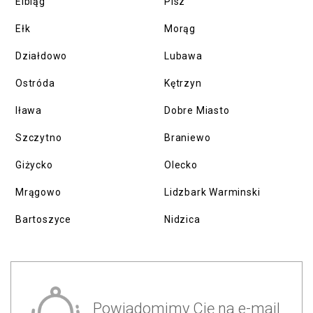
Elbląg
Pisz
Ełk
Morąg
Działdowo
Lubawa
Ostróda
Kętrzyn
Iława
Dobre Miasto
Szczytno
Braniewo
Giżycko
Olecko
Mrągowo
Lidzbark Warminski
Bartoszyce
Nidzica
Powiadomimy Cię na e-mail