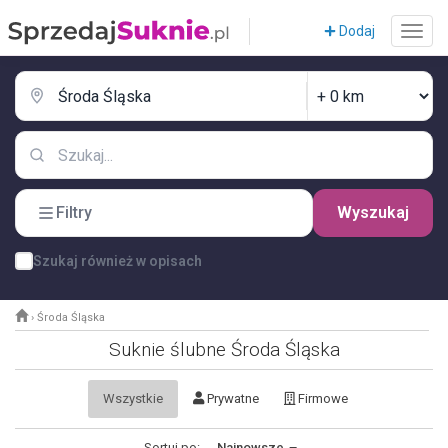
Dodaj
Filtry
Wyszukaj
Szukaj również w opisach
›
Środa Śląska
Suknie ślubne Środa Śląska
Wszystkie
Prywatne
Firmowe
Sortuj po:
Najnowsze