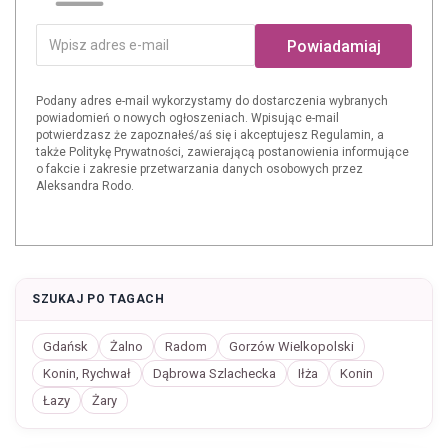
Powiadamiaj
Podany adres e-mail wykorzystamy do dostarczenia wybranych
powiadomień o nowych ogłoszeniach. Wpisując e-mail
potwierdzasz że zapoznałeś/aś się i akceptujesz Regulamin, a
także Politykę Prywatności, zawierającą postanowienia informujące
o fakcie i zakresie przetwarzania danych osobowych przez
Aleksandra Rodo.
SZUKAJ PO TAGACH
Gdańsk
Żalno
Radom
Gorzów Wielkopolski
Konin, Rychwał
Dąbrowa Szlachecka
Iłża
Konin
Łazy
Żary