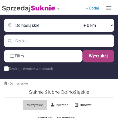
Dodaj
Filtry
Wyszukaj
Szukaj również w opisach
›
Dolnośląskie
Suknie ślubne Dolnośląskie
Wszystkie
Prywatne
Firmowe
Sortuj po:
Najnowsze