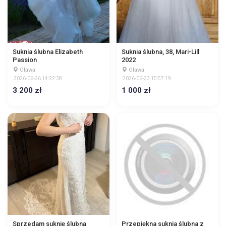
Suknia ślubna Elizabeth
Suknia ślubna, 38, Mari-Lill
Passion
2022
Oława
Oława
2026-06-26 14:22:38
2026-06-23 15:57:19
3 200 zł
1 000 zł
Sprzedam suknię ślubną
Przepiękna suknia ślubna z