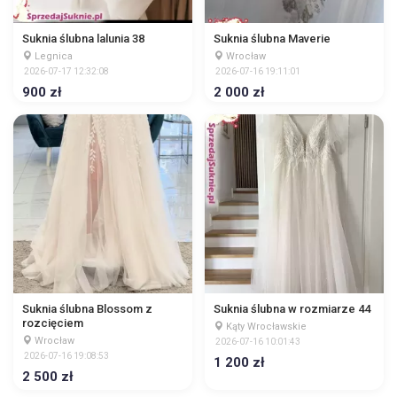
Suknia ślubna lalunia 38
Suknia ślubna Maverie
Legnica
Wrocław
2026-07-17 12:32:08
2026-07-16 19:11:01
900 zł
2 000 zł
Suknia ślubna Blossom z
Suknia ślubna w rozmiarze 44
rozcięciem
Kąty Wrocławskie
Wrocław
2026-07-16 10:01:43
2026-07-16 19:08:53
1 200 zł
2 500 zł