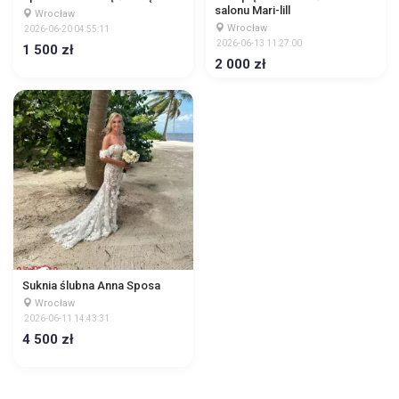
salonu Mari-lill
Wrocław
Wrocław
2026-06-20 04:55:11
2026-06-13 11:27:00
1 500 zł
2 000 zł
Suknia ślubna Anna Sposa
Wrocław
2026-06-11 14:43:31
4 500 zł