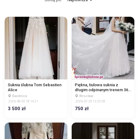
Suknia ślubna Tom Sebasiten
Piękna, tiulowa suknia z
Alice
długim odpinanym trenem 36
S
Świdnica
Wrocław
2026-08-02 18:14:21
2026-07-29 12:32:58
3 500 zł
750 zł