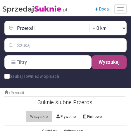
Dodaj
Filtry
Wyszukaj
Szukaj również w opisach
›
Przerośl
Suknie ślubne Przerośl
Wszystkie
Prywatne
Firmowe
Sortuj po:
Najnowsze