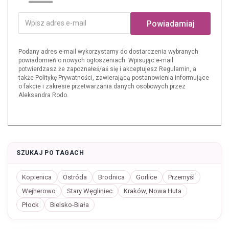
Powiadamiaj
Podany adres e-mail wykorzystamy do dostarczenia wybranych
powiadomień o nowych ogłoszeniach. Wpisując e-mail
potwierdzasz że zapoznałeś/aś się i akceptujesz Regulamin, a
także Politykę Prywatności, zawierającą postanowienia informujące
o fakcie i zakresie przetwarzania danych osobowych przez
Aleksandra Rodo.
SZUKAJ PO TAGACH
Kopienica
Ostróda
Brodnica
Gorlice
Przemyśl
Wejherowo
Stary Węgliniec
Kraków, Nowa Huta
Płock
Bielsko-Biała