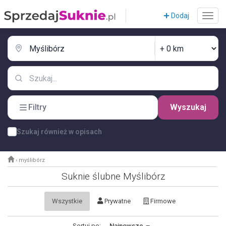
Dodaj
Filtry
Wyszukaj
Szukaj również w opisach
›
myślibórz
Suknie ślubne Myślibórz
Wszystkie
Prywatne
Firmowe
Sortuj po:
Najnowsze