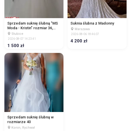
Sprzedam suknię ślubną "MS
Suknia ślubna z Madonny
Moda - Kristin" rozmiar 36,
Warszawa
nieuszkodzona, była
Słubice
2026-08-06 18:46:07
czyszczona chemicznie
2026-08-07 14:23:41
4 200 zł
1 500 zł
Sprzedam suknię ślubną w
rozmiarze 40
Konin, Rychwał