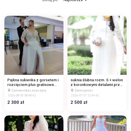
Piękna sukienka z gorsetem i
suknia ślubna rozm. S + welon
rozcięciem plus gratisowe
z koronkowymi detalami przy
buty
dekolcie oraz plisowanym
Czerwionka-Leszczyny
Zwierzyniec
dołem
2026-08-05 08:48:42
2026-07-31 12:44:42
2 300 zł
2 500 zł