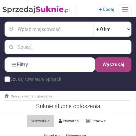
Dodaj
Filtry
Wyszukaj
Szukaj również w opisach
›
Wyszukiwanie ogłoszenia
Suknie ślubne ogłoszenia
Wszystkie
Prywatne
Firmowe
Sortuj po:
Najnowsze