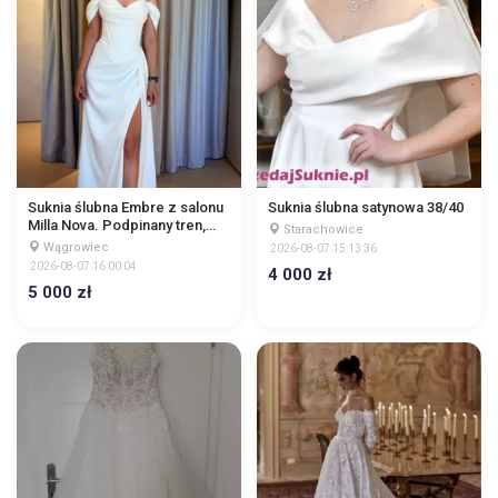
Suknia ślubna Embre z salonu
Suknia ślubna satynowa 38/40
Milla Nova. Podpinany tren,
Starachowice
odpinane rękawki, push up.
Wągrowiec
2026-08-07 15:13:36
Stan idealny.
2026-08-07 16:00:04
4 000 zł
5 000 zł