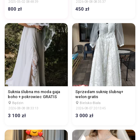
2025-05-02 08:48:39
2026-08-08 08:35:37
800 zł
450 zł
Suknia ślubna ms moda gaja
Sprzedam suknię ślubną+
boho + pokrowiec GRATIS
welon gratis
Będzin
Bielsko-Biała
2026-08-08 08:33:13
2026-08-07 20:13:45
3 100 zł
3 000 zł