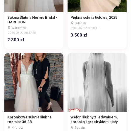
Suknia Ślubna Herm's Bridal -
Piękna suknia tiulowa, 2025
HARPOON
Gdańsk
Warszawa
2026-07-22 20:38:16
2026-07-27 20:47:58
3 500 zł
2 300 zł
Koronkowa suknia ślubna
Welon ślubny z jedwabiem,
rozmiar 36-38
koronką i grzebykiem biały
Knurów
Będzin