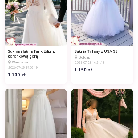
Suknia ślubna Tarik Ediz z
Suknia Tiffany z USA 38
koronkową górą
Gołdap
Warszawa
2026-07-28 16:24:18
2026-07-28 19:08:19
1 150 zł
1 700 zł