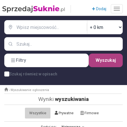
Dodaj
Filtry
Wyszukaj
Szukaj również w opisach
›
Wyszukiwanie ogłoszenia
Wyniki
wyszukiwania
Wszystkie
Prywatne
Firmowe
Sortuj po:
Najnowsze