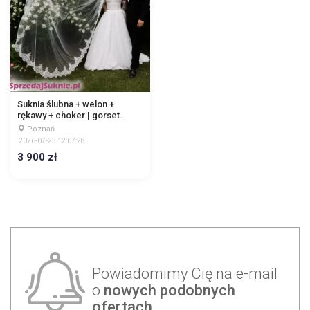
Suknia ślubna + welon +
rękawy + choker | gorset
wiązany | tren podpinany
Poznań
2026-07-23 12:07:28
3 900 zł
Powiadomimy Cię na e-mail
o
nowych podobnych
ofertach