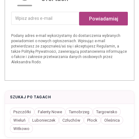
Powiadamiaj
Podany adres e-mail wykorzystamy do dostarczenia wybranych
powiadomień o nowych ogłoszeniach. Wpisując e-mail
potwierdzasz że zapoznałeś/aś się i akceptujesz Regulamin, a
także Politykę Prywatności, zawierającą postanowienia informujące
o fakcie i zakresie przetwarzania danych osobowych przez
Aleksandra Rodo.
SZUKAJ PO TAGACH
Pszczółki
Falenty Nowe
Tarnobrzeg
Targowisko
Wieluń
Lubonieczek
Człuchów
Płock
Oleśnica
Witkowo