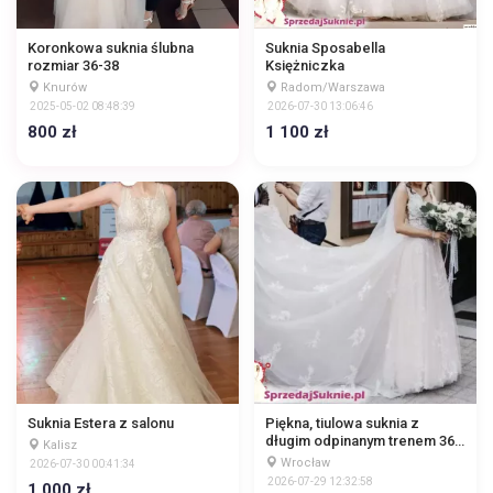
Koronkowa suknia ślubna
Suknia Sposabella
rozmiar 36-38
Księżniczka
Knurów
Radom/Warszawa
2025-05-02 08:48:39
2026-07-30 13:06:46
800 zł
1 100 zł
Suknia Estera z salonu
Piękna, tiulowa suknia z
długim odpinanym trenem 36
Kalisz
S
Wrocław
2026-07-30 00:41:34
2026-07-29 12:32:58
1 000 zł