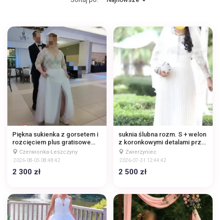
Piękna sukienka z gorsetem i
suknia ślubna rozm. S + welon
rozcięciem plus gratisowe
z koronkowymi detalami przy
buty
dekolcie oraz plisowanym
Czerwionka-Leszczyny
Zwierzyniec
dołem
2026-08-05 08:48:42
2026-07-31 12:44:42
2 300 zł
2 500 zł