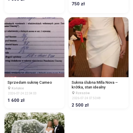
750 zł
Sprzedam suknię Cameo
Suknia ślubna Milla Nova –
krótka, stan idealny
Końskie
Rzeszów
2026-07-24 22:04:03
2026-07-24 07:50:48
1 600 zł
2 500 zł