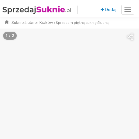
Dodaj
Suknie ślubne
Kraków
›
›
›
Sprzedam piękną suknię ślubną
1 / 2