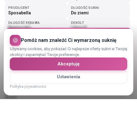
PRODUCENT
DŁUGOŚĆ SUKNI
Sposabella
Do ziemi
DŁUGOŚĆ RĘKAWA
DEKOLT
Ramiączka
Litera V
🍪
Pomóż nam znaleźć Ci wymarzoną suknię
Pokaż więcej (2)
Używamy cookies, aby pokazać Ci najlepsze oferty sukni w Twojej
okolicy i zapamiętać Twoje preferencje.
Akceptuję
Ustawienia
Opis sukni ślubnej
Polityka prywatności
Witam.
Do sprzedania piękna suknia ślubna, kupiona w krakowskim
salonie Bella Sposa. Założona na ślub i sesję ślubną, zaraz po sesji
czyszczona w pralni, dzięki czemu nie ma praktycznie żadnych
śladów użytkowania i jest naprawdę w bardzo dobrym stanie.
Pokaż cały opis
Kolor biały-ivory.
Rozmiar 44/46,