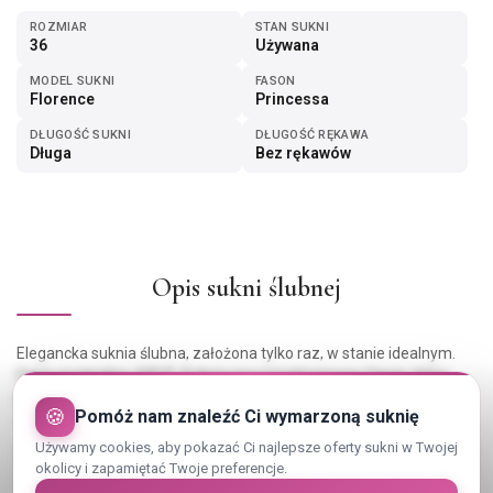
ROZMIAR
STAN SUKNI
36
Używana
MODEL SUKNI
FASON
Florence
Princessa
DŁUGOŚĆ SUKNI
DŁUGOŚĆ RĘKAWA
Długa
Bez rękawów
Opis sukni ślubnej
Elegancka suknia ślubna, założona tylko raz, w stanie idealnym.
Cena oryginalna: 600 $. Suknia ma ponadczasowy fason, który
jest jednocześnie bardzo twarzowy i wygodny – idealny, aby Twój
🍪
Pomóż nam znaleźć Ci wymarzoną suknię
wyjątkowy dzień był niezapomniany.
Wzrost: 170 cm.
Używamy cookies, aby pokazać Ci najlepsze oferty sukni w Twojej
Pokaż cały opis
Biust: 84 cm.
okolicy i zapamiętać Twoje preferencje.
Biodra: 92 cm.