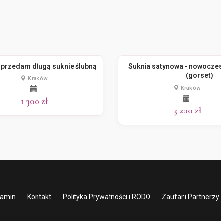
przedam długą suknie ślubną
Suknia satynowa - nowocze
(gorset)
Kraków
Kraków
1 300 zł
3 200 zł
lamin
Kontakt
Polityka Prywatności i RODO
Zaufani Partnerzy