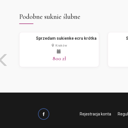
Podobne suknie ślubne
Sprzedam sukienke ecru krótka
S
Kraków
800 zł
Rejestracja konta
Regu