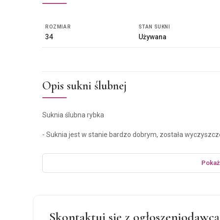
ROZMIAR
STAN SUKNI
34
Używana
Opis sukni ślubnej
Suknia ślubna rybka
- Suknia jest w stanie bardzo dobrym, została wyczysz
- Posiada wszyte miseczki oraz tren zapinany na guzicze
Pokaż
- Polecam na szczupłe osoby z małym biustem
moje wymiary :
Biust 98cm
talia 73cm
biodra 98cm
Skontaktuj się z ogłoszeniodawcą