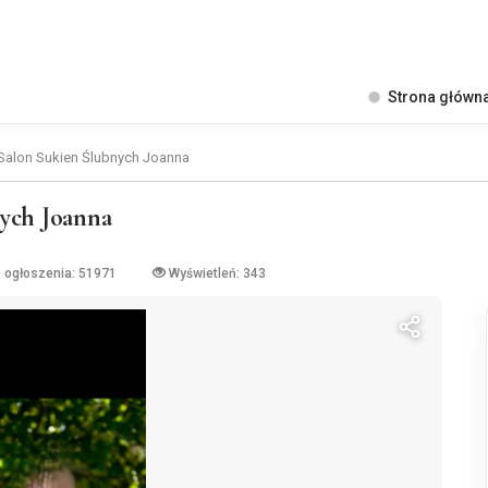
Strona główn
 Salon Sukien Ślubnych Joanna
nych Joanna
D ogłoszenia: 51971
Wyświetleń: 343