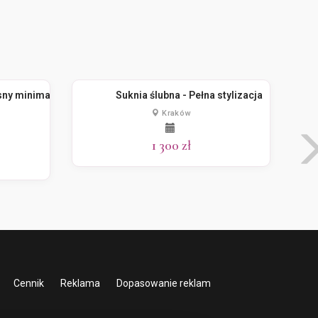
sny minimalizm
Suknia ślubna - Pełna stylizacja
Kraków
1 300 zł
Cennik
Reklama
Dopasowanie reklam