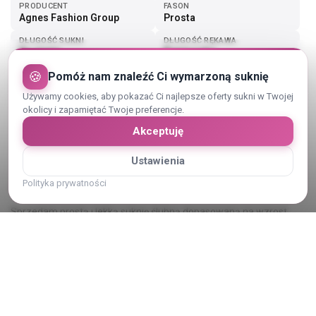
PRODUCENT
FASON
Agnes Fashion Group
Prosta
DŁUGOŚĆ SUKNI
DŁUGOŚĆ RĘKAWA
Do ziemi
Ramiączka
🍪
Pomóż nam znaleźć Ci wymarzoną suknię
Pokaż więcej (4)
Używamy cookies, aby pokazać Ci najlepsze oferty sukni w Twojej
okolicy i zapamiętać Twoje preferencje.
Akceptuję
Ustawienia
Opis sukni ślubnej
Polityka prywatności
Sprzedam prostą i lekką suknię ślubną dopasowaną na wzrost
168 + obcas 8cm. Suknia po przeróbkach typu poszerzanie ( że
względu na ciążowy brzuch) oraz obróbka pierwszej warstwy
materiału od dołu aby się lepiej układał.
Pokaż cały opis