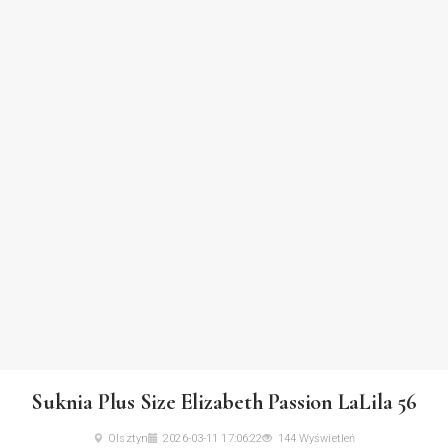
Suknia Plus Size Elizabeth Passion LaLila 56
Olsztyn
2026-03-11 17:06:22
144 Wyświetleń