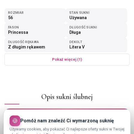
ROZMIAR
STAN SUKNI
56
Używana
FASON
DŁUGOŚĆ SUKNI
Princessa
Długa
DŁUGOŚĆ RĘKAWA
DEKOLT
Z długim rękawem
Litera V
Pokaż więcej (1)
Opis sukni ślubnej
SUKNIA ŚLUBNA PLUS SIZE ROZMIAR 56
🍪
Pomóż nam znaleźć Ci wymarzoną suknię
Suknia kupiona w Olsztynie w salonie La Lila za 5200 zł. Rozmiar
Używamy cookies, aby pokazać Ci najlepsze oferty sukni w Twojej
ok. 56. Na wzrost 172+ 2 cm obcas. Kolekcja Elizabeth Passion.