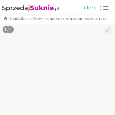
Dodaj
Suknie ślubne
Olsztyn
›
›
›
Suknia Plus Size Elizabeth Passion LaLila 56
1 / 4