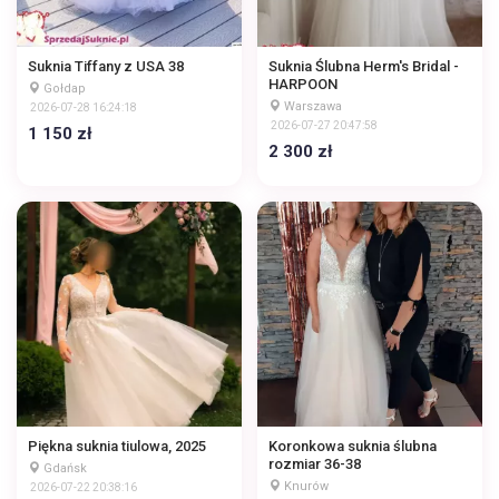
Suknia Tiffany z USA 38
Suknia Ślubna Herm's Bridal -
HARPOON
Gołdap
Warszawa
2026-07-28 16:24:18
2026-07-27 20:47:58
1 150 zł
2 300 zł
Piękna suknia tiulowa, 2025
Koronkowa suknia ślubna
rozmiar 36-38
Gdańsk
Knurów
2026-07-22 20:38:16