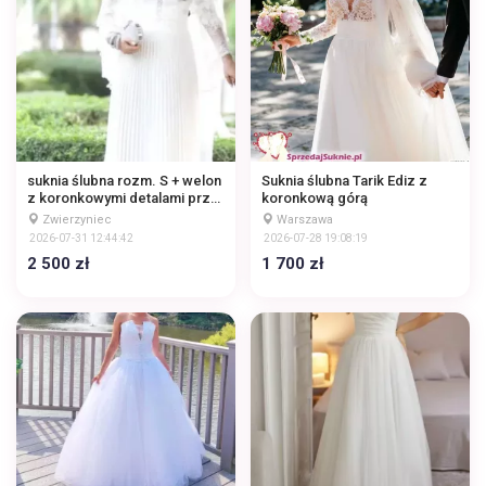
suknia ślubna rozm. S + welon
Suknia ślubna Tarik Ediz z
z koronkowymi detalami przy
koronkową górą
dekolcie oraz plisowanym
Zwierzyniec
Warszawa
dołem
2026-07-31 12:44:42
2026-07-28 19:08:19
2 500 zł
1 700 zł