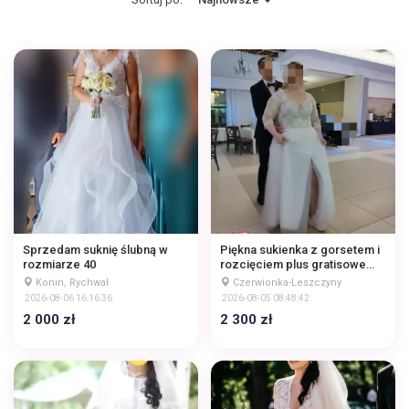
Sprzedam suknię ślubną w
Piękna sukienka z gorsetem i
rozmiarze 40
rozcięciem plus gratisowe
buty
Konin, Rychwał
Czerwionka-Leszczyny
2026-08-06 16:16:36
2026-08-05 08:48:42
2 000 zł
2 300 zł