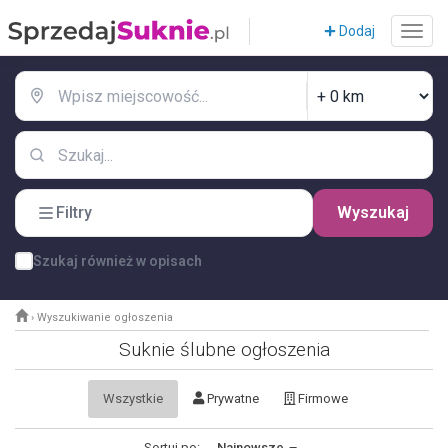
Dodaj
Filtry
Wyszukaj
Szukaj również w opisach
›
Wyszukiwanie ogłoszenia
Suknie ślubne ogłoszenia
Wszystkie
Prywatne
Firmowe
Sortuj po:
Najnowsze