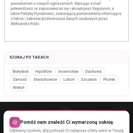
powiadomień o nowych ogłoszeniach. Wpisując e-mail
potwierdzasz że zapoznałeś/aś się i akceptujesz Regulamin, a
także Politykę Prywatności, zawierającą postanowienia informujące
o fakcie i zakresie przetwarzania danych osobowych przez
Aleksandra Rodo.
SZUKAJ PO TAGACH
Białystok
Hipolitów
Inowrocław
Dachowa
Zamość
Starachowice
Luboń
Szczecin
Płońsk
Wieluń
🍪
Pomóż nam znaleźć Ci wymarzoną suknię
Używamy cookies, aby pokazać Ci najlepsze oferty sukni w Twojej