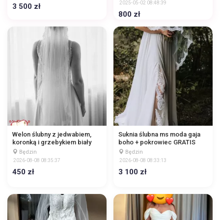
2025-05-02 08:48:39
3 500 zł
800 zł
Welon ślubny z jedwabiem,
Suknia ślubna ms moda gaja
koronką i grzebykiem biały
boho + pokrowiec GRATIS
Będzin
Będzin
2026-08-08 08:35:37
2026-08-08 08:33:13
450 zł
3 100 zł