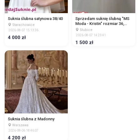
Suknia ślubna satynowa 38/40
Sprzedam suknię ślubną "MS
Moda - Kristin" rozmiar 36,
Starachowice
nieuszkodzona, była
Słubice
2026-08-07 15:13:36
czyszczona chemicznie
2026-08-07 14:23:41
4 000 zł
1 500 zł
Suknia ślubna z Madonny
Warszawa
2026-08-06 18:46:07
4 200 zł