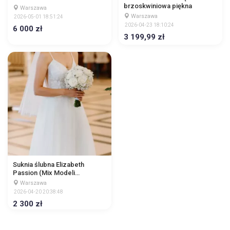
brzoskwiniowa piękna
Warszawa
Warszawa
2026-05-01 18:51:24
2026-04-23 18:10:24
6 000 zł
3 199,99 zł
Suknia ślubna Elizabeth
Passion (Mix Modeli
5640/5639) | Rozmiar 36/38 |
Warszawa
Warszawa
2026-04-20 20:38:48
2 300 zł