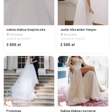
suknia ślubna-księżniczka
Justin Alexander Harper
Warszawa
Warszawa
2026-05-06 20:58:07
2026-05-06 14:03:22
3 000 zł
2 500 zł
Pronovias
Suknia ślubna rozcięcie