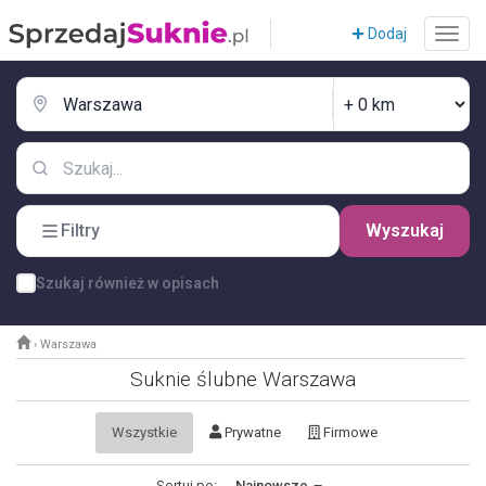
Dodaj
Filtry
Wyszukaj
Szukaj również w opisach
›
Warszawa
Suknie ślubne Warszawa
Wszystkie
Prywatne
Firmowe
Sortuj po:
Najnowsze