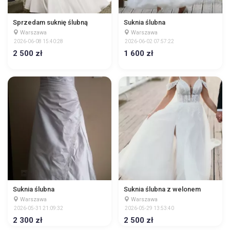
Sprzedam suknię ślubną
Suknia ślubna
Warszawa
Warszawa
2026-06-08 15:40:28
2026-06-02 07:57:22
2 500 zł
1 600 zł
Suknia ślubna
Suknia ślubna z welonem
Warszawa
Warszawa
2026-05-31 21:09:32
2026-05-29 13:53:40
2 300 zł
2 500 zł