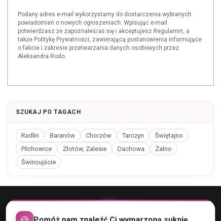
Podany adres e-mail wykorzystamy do dostarczenia wybranych
powiadomień o nowych ogłoszeniach. Wpisując e-mail
potwierdzasz że zapoznałeś/aś się i akceptujesz Regulamin, a
także Politykę Prywatności, zawierającą postanowienia informujące
o fakcie i zakresie przetwarzania danych osobowych przez
Aleksandra Rodo.
SZUKAJ PO TAGACH
Radlin
Baranów
Chorzów
Tarczyn
Świętajno
Pilchowice
Złotów, Zalesie
Dachowa
Żalno
Świnoujście
🍪
Pomóż nam znaleźć Ci wymarzoną suknię