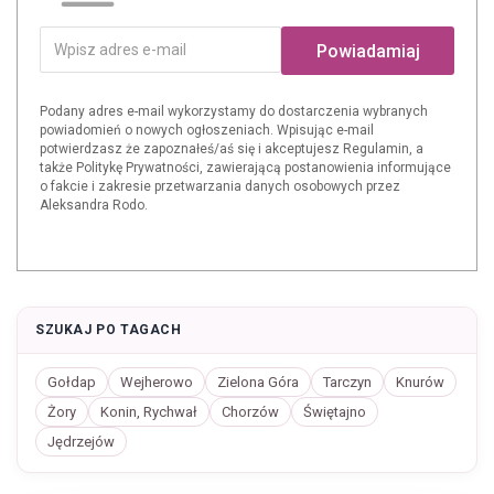
Powiadamiaj
Podany adres e-mail wykorzystamy do dostarczenia wybranych
powiadomień o nowych ogłoszeniach. Wpisując e-mail
potwierdzasz że zapoznałeś/aś się i akceptujesz Regulamin, a
także Politykę Prywatności, zawierającą postanowienia informujące
o fakcie i zakresie przetwarzania danych osobowych przez
Aleksandra Rodo.
SZUKAJ PO TAGACH
Gołdap
Wejherowo
Zielona Góra
Tarczyn
Knurów
Żory
Konin, Rychwał
Chorzów
Świętajno
Jędrzejów