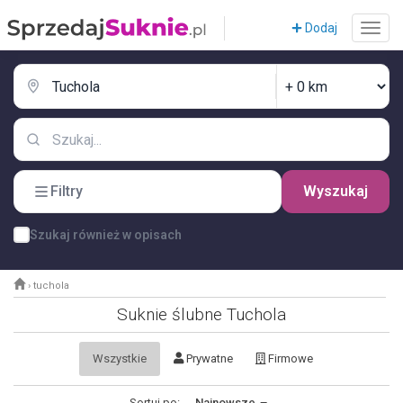
Dodaj
Filtry
Wyszukaj
Szukaj również w opisach
›
tuchola
Suknie ślubne Tuchola
Wszystkie
Prywatne
Firmowe
Sortuj po:
Najnowsze