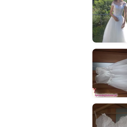
Estera
evfashion
Fanfaronada
Fasson - Dorota Wróbel
Fulara & Żywczyk
Gabbiano
Gala
Galia Lahav
Gellena
Giovanna Sposa
GOLANT
Grażyna
Hadassa
Herm's Bridal
Herve Paris