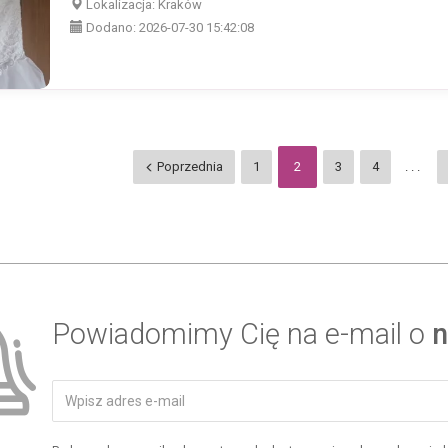
Lokalizacja:
Kraków
Dodano:
2026-07-30 15:42:08
Poprzednia
1
2
3
4
...
Powiadomimy Cię na e-mail o
n