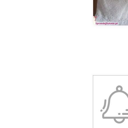
HS-Dress
Ida Torez
Igar
Impressja
INLOVE
Ira Koval
Iryna Kotapska
Jarice
Jasmine Empire
Jessie K.
JK Design
Joanna Niemiec Atelier
Jola Moda
Jolies