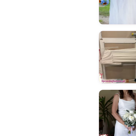
Brilanta
Brinkman
Calla Blanche
Catarina Kordas
Cathy Telle
Classa
Colet
Cortana
Cosmobella
Crystal Design
Czar bieli
Demetrios
Desirer
Destination Romance