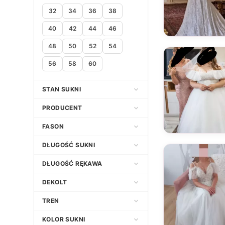
32
34
36
38
40
42
44
46
48
50
52
54
56
58
60
STAN SUKNI
Nowa
PRODUCENT
Używana
FASON
Empire
Adria
DŁUGOŚĆ SUKNI
Klasyczny
Afrodyta
Asymetryczna
DŁUGOŚĆ RĘKAWA
Litera A
Agata Wojtkiewicz
Długa
3/4
DEKOLT
Princessa
Agnes Fashion Group
Do kolana
Bez ramiączek
Dekolt amerykański
TREN
Prosta
Agnieszka Światły Atelier
Do kostek
Bez rękawów
Dekolt asymetryczny
Bez trenu
KOLOR SUKNI
Syrena
Agora
Do ziemi