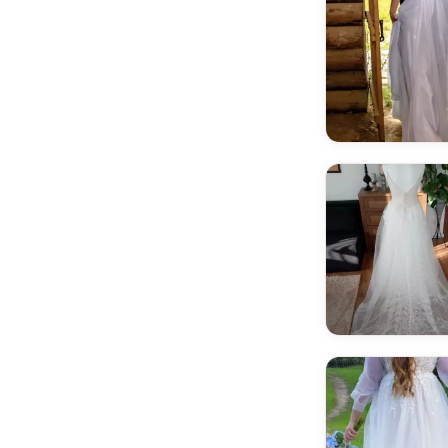
Antra
Aria Bride
ARIAMO Collection
Armonia
Atelier JOSH
Atelier Pronovias
Atelier Tesoro
Aurora
Badgley Mischka Bride
Beautiful by Enzoani
Berta Bridal
Betta La Betta
Bianco Evento
Blammo Biamo
Blue by Enzoani