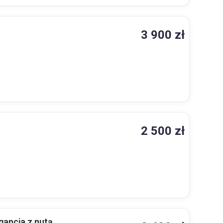
3 900 zł
2 500 zł
gancja z nutą