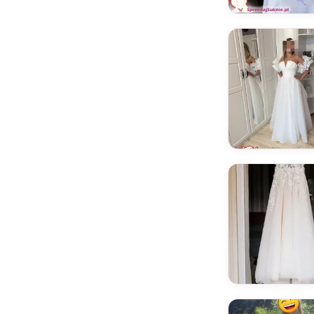
Di Diantamo
Di Light
Domenico Rossi
Dominiss
DONIA CASAR
Dressforu
Duber
Eliana Kresa
Elizabeth Grace
Elizabeth Passion
Elly Bride
Emmi Mariage
Enzoani
Essense of Australia