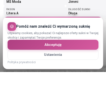
MS Moda
Jimmi
FASON
DŁUGOŚĆ SUKNI
Litera A
Długa
Pokaż więcej (4)
🍪
Pomóż nam znaleźć Ci wymarzoną suknię
Używamy cookies, aby pokazać Ci najlepsze oferty sukni w Twojej
okolicy i zapamiętać Twoje preferencje.
Akceptuję
Opis sukni ślubnej
Ustawienia
Polityka prywatności
Sprzedam suknię ślubną, model Jimmi w kolorze Ivory. Suknia zosta
salonie Lovia w Bochni w listopadzie 2019r. Szyta na miarę: 160 cm 
(rozmiar 36/38).
Wymiary sukni mierzonej na płasko (zakres błędu +/- 1 cm):
Pokaż cały opis
- szerokość ramion: 30 cm;
- obwód talii: 70 cm;
- obwód biustu: 90 cm;
- długość całkowita: 144 cm.