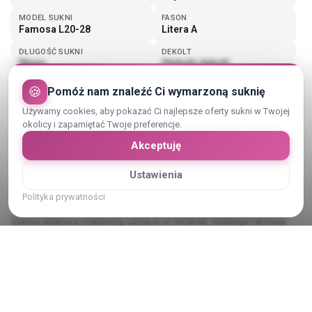
MODEL SUKNI
FASON
Famosa L20-28
Litera A
DŁUGOŚĆ SUKNI
DEKOLT
Długa
Głęboki dekolt
🍪
Pomóż nam znaleźć Ci wymarzoną suknię
Pokaż więcej (1)
Używamy cookies, aby pokazać Ci najlepsze oferty sukni w Twojej
okolicy i zapamiętać Twoje preferencje.
Akceptuję
Ustawienia
Opis sukni ślubnej
Polityka prywatności
Suknia ślubna z madonny, szyta w w Holandii. Kolekcja Famosa
model unikatowy L 20-28
Możliwość dopasowania. Pasuje na rozmiar 34 i 36.
Suknia z koronkowej góry z elementami diamencikow i muslinowy
dół z rozcięciem na prawej nodze.
Pokaż cały opis
Suknia szyta na wzrost 163/165cm i dopasowana do butów 7 cm
także można dopasować do niższych i jest margines że do 8cm