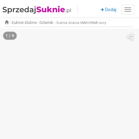
Dodaj
Suknie ślubne
Gdańsk
›
›
›
Suknia ślubna MADONNA Ivory
1 / 6