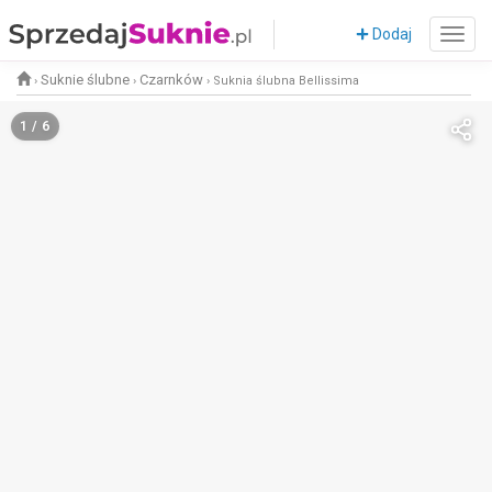
Dodaj
Suknie ślubne
Czarnków
›
›
›
Suknia ślubna Bellissima
1 / 6