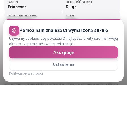
FASON
DŁUGOŚĆ SUKNI
Princessa
Długa
DŁUGOŚĆ RĘKAWA
TREN
Bez rękawów
Krótki
🍪
Pomóż nam znaleźć Ci wymarzoną suknię
Pokaż więcej (1)
Używamy cookies, aby pokazać Ci najlepsze oferty sukni w Twojej
okolicy i zapamiętać Twoje preferencje.
Akceptuję
Ustawienia
Opis sukni ślubnej
Polityka prywatności
sprzedam suknie ślubną w bardzo dobrym stanie + welon 85cm
wzrost 168cm + 8cm obcas
suknia została wyczyszczona
Pokaż cały opis
Kategoria: