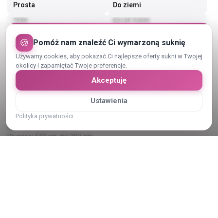
Prosta
Do ziemi
TREN
KOLOR SUKNI
Bez trenu
Biała
🍪
Pomóż nam znaleźć Ci wymarzoną suknię
Używamy cookies, aby pokazać Ci najlepsze oferty sukni w Twojej
okolicy i zapamiętać Twoje preferencje.
Akceptuję
Opis sukni ślubnej
Ustawienia
Polityka prywatności
Na sprzedaz przepiękna,biała sukienka z kwiatowa aplikacja.
Rozmiar z metki 40
Dlugosc: 148 cm, tył 202 cm
Biust 44 cm
Pas 37 cm
Pokaż cały opis
Kategoria:
Suknie ślubne