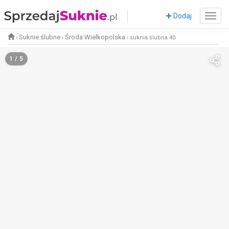
Dodaj
Suknie ślubne
Środa Wielkopolska
›
›
›
suknia ślubna 40
1 / 5