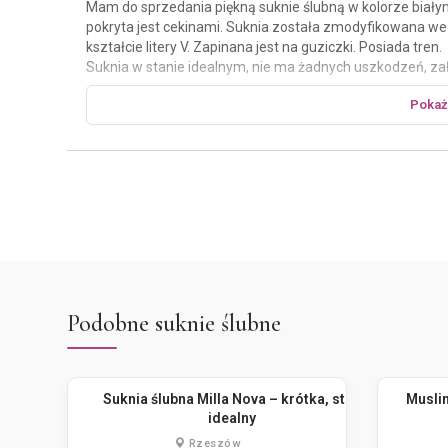
Mam do sprzedania piękną suknie ślubną w kolorze białym. 
pokryta jest cekinami. Suknia została zmodyfikowana wed
kształcie litery V. Zapinana jest na guziczki. Posiada tren.
Suknia w stanie idealnym, nie ma żadnych uszkodzeń, zał
czyszczenia.
Pokaż
Uszyta jest na wzrost 166cm+niski obcas, rozmiar mniej 
Cena do negocjacji. Odbiór sukni ślubnej osobisty.
Możliwość przymiarki w Rzeszowie.
Polecam, zapraszam do kontaktu.
Podobne suknie ślubne
Suknia ślubna Milla Nova – krótka, stan
Musli
idealny
Rzeszów