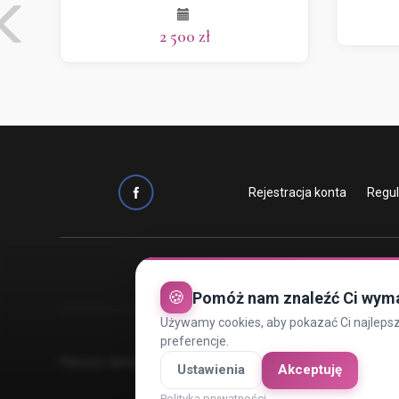
2 500 zł
Rejestracja konta
Regu
🍪
Pomóż nam znaleźć Ci wym
Używamy cookies, aby pokazać Ci najlepsze
preferencje.
Płatności obsługiwane przez:
Ustawienia
Akceptuję
Polityka prywatności