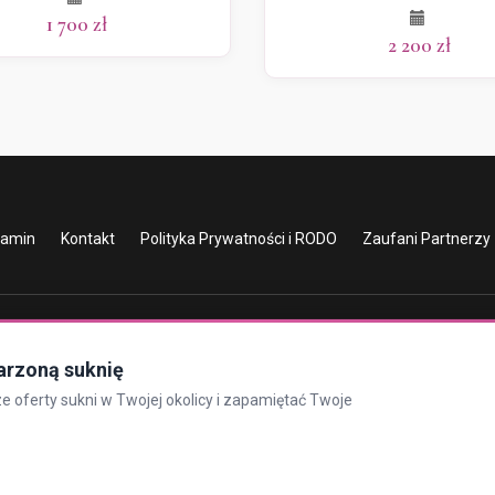
1 700 zł
2 200 zł
lamin
Kontakt
Polityka Prywatności i RODO
Zaufani Partnerzy
arzoną suknię
 oferty sukni w Twojej okolicy i zapamiętać Twoje