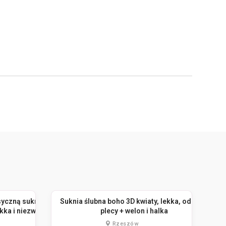
yczną suknię
Suknia ślubna boho 3D kwiaty, lekka, odkryte
kka i niezwykle
plecy + welon i halka
Rzeszów