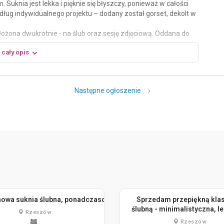
Suknia jest lekka i pięknie się błyszczy, ponieważ w całości
ług indywidualnego projektu – dodany został gorset, dekolt w
ożona dwukrotnie - na ślub oraz sesję zdjęciową. Oddana do
 cały opis
więcej 44/46.
Następne ogłoszenie ›
nowa suknia ślubna, ponadczasowa
Sprzedam przepiękną klas
ślubną - minimalistyczna, le
Rzeszów
wygodna
Rzeszów