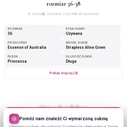
rozmiar 36-38
Gdynia
2026-06-02 23:24:30
89 Wyświetleń
ROZMIAR
STAN SUKNI
36
Używana
PRODUCENT
MODEL SUKNI
Essense of Australia
Strapless Aline Gown
FASON
DŁUGOŚĆ SUKNI
Princessa
Długa
Pokaż więcej (4)
Opis sukni ślubnej
🍪
Pomóż nam znaleźć Ci wymarzoną suknię
Księżniczka Gorset 'V' i Wiązanie Suknia Marki Essence of
Używamy cookies, aby pokazać Ci najlepsze oferty sukni w Twojej