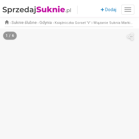
Dodaj
Suknie ślubne
Gdynia
›
›
›
Księżniczka Gorset 'V' i Wiązanie Suknia Marki Essense of Australia Lekki Materiał rozmiar 36-38
1 / 6