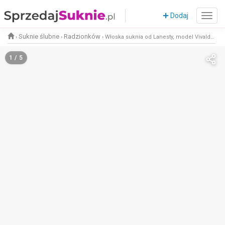
Dodaj
Suknie ślubne
Radzionków
›
›
›
Włoska suknia od Lanesty, model Vivaldi, rozmiar 38, odkryte plecy, tren
1 / 5