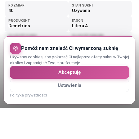
ROZMIAR
STAN SUKNI
40
Używana
PRODUCENT
FASON
Demetrios
Litera A
DŁUGOŚĆ SUKNI
DŁUGOŚĆ RĘKAWA
Do ziemi
Ramiączka
🍪
Pomóż nam znaleźć Ci wymarzoną suknię
Pokaż więcej (3)
Używamy cookies, aby pokazać Ci najlepsze oferty sukni w Twojej
okolicy i zapamiętać Twoje preferencje.
Akceptuję
Ustawienia
Opis sukni ślubnej
Polityka prywatności
szyta na 170, obcas 9 cm, była szyta na obwód w klatce piersiowej
103, pod biustem 85, w talii 78, można ja regulować kolor-
kremowy, szampański, lekki brokat od pasa w dół wszyty gorset, z
tylu guziki możliwy odbior osobisty/przymiarka w Warszawie bądź
wysyłka w gratisie dwa welony - krótki i katedralny (2,5m długości)