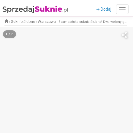
Dodaj
Suknie ślubne
Warszawa
›
›
›
Szampańska suknia ślubna! Dwa welony gratis!
1 / 6