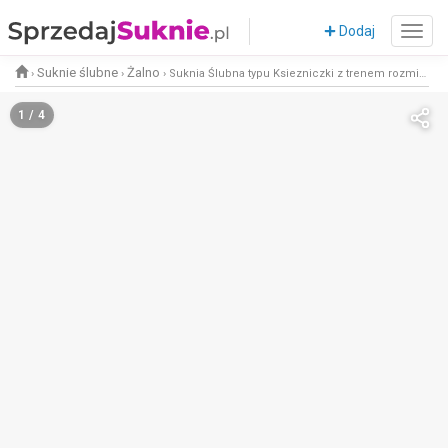
Dodaj
Suknie ślubne
Żalno
›
›
›
Suknia Ślubna typu Ksiezniczki z trenem rozmiar od 38 do 44
1 / 4