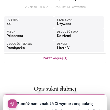
Żalno
2026-04-18 15:23:38
133 Wyświetleń
ROZMIAR
STAN SUKNI
44
Używana
FASON
DŁUGOŚĆ SUKNI
Princessa
Do ziemi
DŁUGOŚĆ RĘKAWA
DEKOLT
Ramiączka
Litera V
Pokaż więcej (1)
Opis sukni ślubnej
🍪
Pomóż nam znaleźć Ci wymarzoną suknię
Mam do sprzedania Suknię Ślubną typu Ksiezniczki z Trenem
rozmiar od 38 do mniejszego 44 wiązana z tyłu mam do niej